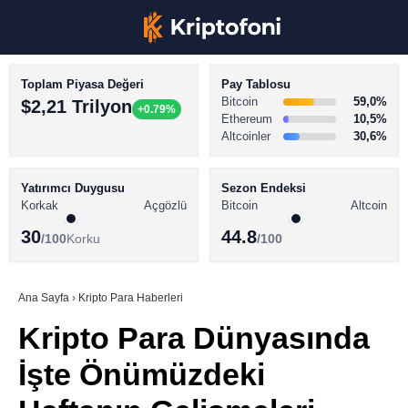
Toplam Piyasa Değeri
Pay Tablosu
Bitcoin
59,0%
$2,21 Trilyon
+0.79%
Ethereum
10,5%
Altcoinler
30,6%
KRİPTO PARA HABERLERİ
Facebook
BİTCOİN HABERLERİ
Yatırımcı Duygusu
Sezon Endeksi
Korkak
Açgözlü
Bitcoin
Altcoin
ALTCOİN HABERLERİ
30
44.8
/100
Korku
/100
AKADEMİ
Instagram
SÖZLÜK
Ana Sayfa
›
Kripto Para Haberleri
Kripto Para Dünyasında
Youtube
İşte Önümüzdeki
TikTok