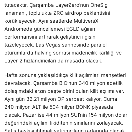
tutacaktır. Çarşamba LayerZero’nun OneSig
lansmanı, toplulukta ZRO airdrop beklentisini
körükleyecek. Aynı saatlerde MultiversX
Andromeda güncellemesi EGLD ağının
performansını artırarak geliştirici ilgisini
tazeleyecek. Las Vegas sahnesinde paralel
oturumlarda halving sonrası madencilik karlılığı ve
Layer-2 hızlandırıcıları da masada olacak.
Hafta sonuna yaklaşıldıkça kilit açılımları manşetleri
devralacak. Çarşamba BIO’nun 340 milyon adetlik
dolaşımdaki arzın beşte birini bulan kilit açılımı var.
Aynı gün 32,21 milyon OP serbest kalıyor. Cuma
240 milyon ALT ile 504 milyar BONK piyasada
olacak. Pazar ise 44 milyon SUI’nin 154 milyon dolar
değerindeki açılımı likiditenin sınırlarını zorlayacak.
Satış baskısı ihtimali yatırımcıların radarında olacak.