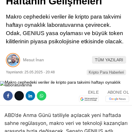
Haftanın Gelişmeleri
Pinterest
Makro cephedeki veriler ile kripto para takvimi
LinkedIn
haftayı oynaklık laboratuvarına çevirecek.
Odak, GENIUS yasa oylaması ve büyük token
Telegram
kilitlerinin piyasa psikolojisine etkisinde olacak.
Mesut İnan
TÜM YAZILARI
Yayınlandı: 25.05.2025 - 20:48
Kripto Para Haberleri
EKLE
ABONE OL
ABD’de Anma Günü tatiliyle açılacak yeni haftada
sahne regülasyon, makro veri ve teknoloji kazançları
arasında hızla değişecek. Senato GENIUS adlı