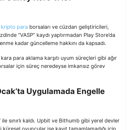
e
kripto para
borsaları ve cüzdan geliştiricileri,
nezdinde “VASP” kaydı yaptırmadan Play Store’da
lenme kadar güncelleme hakkını da kapsadı.
e kara para aklama karşıtı uyum süreçleri gibi ağır
borsalar için süreç neredeyse imkansız görev
 Ocak’ta Uygulamada Engelle
ile sınırlı kaldı. Upbit ve Bithumb gibi yerel devler
bi küresel oyuncular ise kayıt tamamlamadığı için