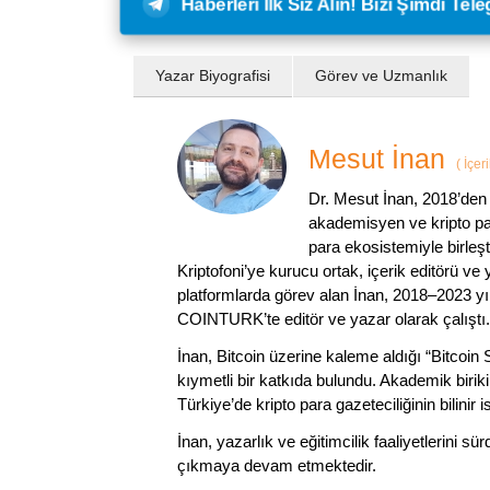
Haberleri İlk Siz Alın! Bizi Şimdi Te
Yazar Biyografisi
Görev ve Uzmanlık
Mesut İnan
(
İçer
Dr. Mesut İnan, 2018’den 
akademisyen ve kripto par
para ekosistemiyle birleşt
Kriptofoni’ye kurucu ortak, içerik editörü ve
platformlarda görev alan İnan, 2018–2023 yı
COINTURK’te editör ve yazar olarak çalıştı.
İnan, Bitcoin üzerine kaleme aldığı “Bitcoin
kıymetli bir katkıda bulundu. Akademik birik
Türkiye’de kripto para gazeteciliğinin bilinir 
İnan, yazarlık ve eğitimcilik faaliyetlerini 
çıkmaya devam etmektedir.