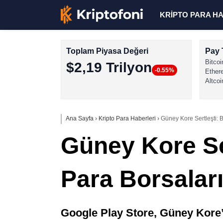
KRİPTO PARA H
Toplam Piyasa Değeri
Pay 
Bitcoi
$2,19 Trilyon
-0.55%
Ether
Altcoi
Ana Sayfa
›
Kripto Para Haberleri
›
Güney Kore Sertleşti: B
Güney Kore Se
Para Borsaları
Google Play Store, Güney Kore’