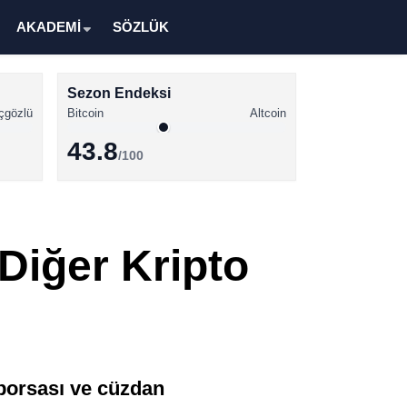
AKADEMİ
SÖZLÜK
Sezon Endeksi
çgözlü
Bitcoin
Altcoin
43.8
/100
Kripto Para Haberleri
Bitcoin Haberleri
Diğer Kripto
Altcoin Haberleri
Ethereum Haberleri
Solana Haberleri
XRP Haberleri
borsası ve cüzdan
Memecoin Haberleri