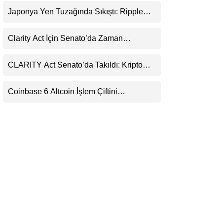
Uyarı
LinkedIn
Japonya Yen Tuzağında Sıkıştı: Ripple
(XRP) Üçüncü Yol Olabilir mi?
Telegram
Clarity Act İçin Senato’da Zaman
Daralıyor
CLARITY Act Senato’da Takıldı: Kripto
Para Piyasası 2027’yi Fiyatlıyor
Coinbase 6 Altcoin İşlem Çiftini
Durduracak