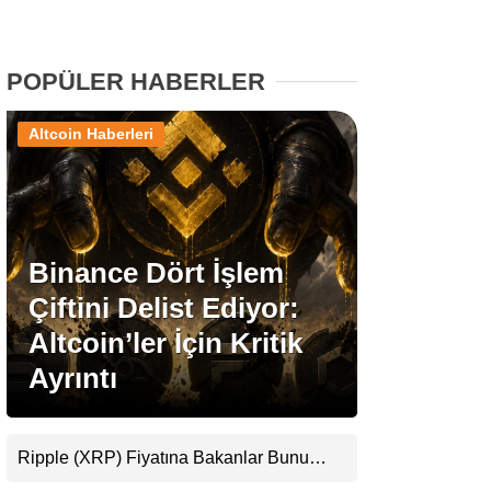
Stablecoin Haberleri
POPÜLER HABERLER
Altcoin Haberleri
Facebook
Binance Dört İşlem
Instagram
Çiftini Delist Ediyor:
Youtube
Altcoin’ler İçin Kritik
Ayrıntı
TikTok
Pinterest
Ripple (XRP) Fiyatına Bakanlar Bunu
Kaçırıyor: Evernorth’tan Dikkat Çeken