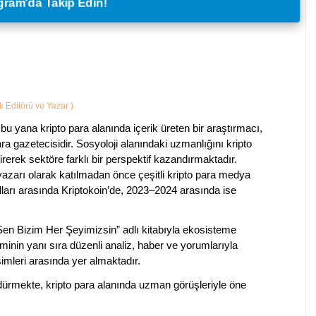
legram'da Takip Edin!
ik Editörü ve Yazar
)
bu yana kripto para alanında içerik üreten bir araştırmacı,
a gazetecisidir. Sosyoloji alanındaki uzmanlığını kripto
irerek sektöre farklı bir perspektif kazandırmaktadır.
 yazarı olarak katılmadan önce çeşitli kripto para medya
lları arasında Kriptokoin’de, 2023–2024 arasında ise
 Sen Bizim Her Şeyimizsin” adlı kitabıyla ekosisteme
iminin yanı sıra düzenli analiz, haber ve yorumlarıyla
isimleri arasında yer almaktadır.
sürdürmekte, kripto para alanında uzman görüşleriyle öne