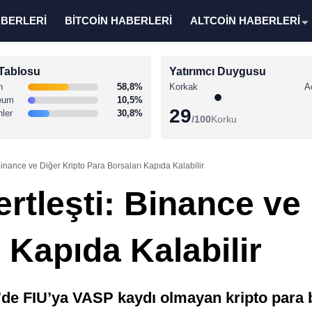
ABERLERİ
BİTCOİN HABERLERİ
ALTCOİN HABERLERİ
Tablosu
Yatırımcı Duygusu
n
58,8%
Korkak
A
eum
10,5%
29
nler
30,8%
/100
Korku
inance ve Diğer Kripto Para Borsaları Kapıda Kalabilir
rtleşti: Binance ve 
 Kapıda Kalabilir
de FIU’ya VASP kaydı olmayan kripto para 