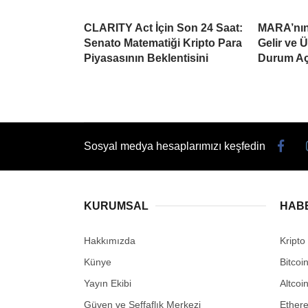
CLARITY Act İçin Son 24 Saat:
MARA’nın 
Senato Matematiği Kripto Para
Gelir ve 
Piyasasının Beklentisini
Durum Aç
Sosyal medya hesaplarımızı keşfedin
KURUMSAL
HAB
Hakkımızda
Kripto
Künye
Bitcoi
Yayın Ekibi
Altcoi
Güven ve Şeffaflık Merkezi
Ether