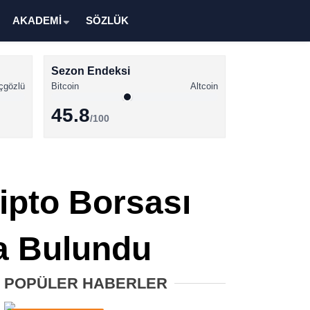
AKADEMİ
SÖZLÜK
Sezon Endeksi
çgözlü
Bitcoin
Altcoin
45.8
/100
Kripto Para Haberleri
Bitcoin Haberleri
ipto Borsası
Altcoin Haberleri
Ethereum Haberleri
a Bulundu
Solana Haberleri
POPÜLER HABERLER
XRP Haberleri
Memecoin Haberleri