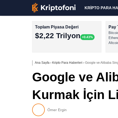
KRİPTO PARA H
Toplam Piyasa Değeri
Pay 
Bitcoi
$2,22 Trilyon
+0.43%
Ether
Altcoi
Ana Sayfa
›
Kripto Para Haberleri
›
Google ve Alibaba Sin
Google ve Ali
Kurmak İçin 
Ömer Ergin