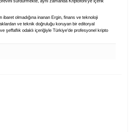
evini sürdürmekte, aynı zamanda Kriptofoni’ye içerik
en ibaret olmadığına inanan Ergin, finans ve teknoloji
klardan ve teknik doğruluğu koruyan bir editoryal
ve şeffaflık odaklı içeriğiyle Türkiye’de profesyonel kripto