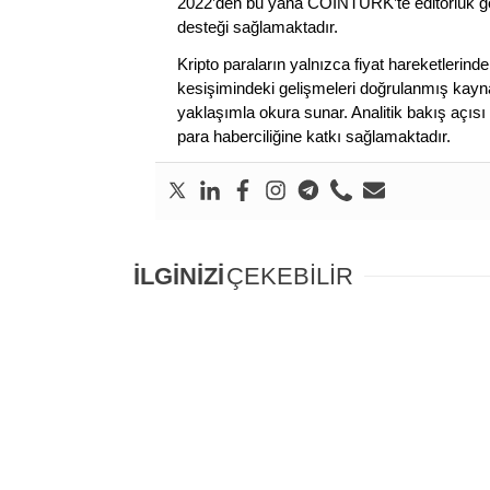
2022’den bu yana COINTURK’te editörlük gör
desteği sağlamaktadır.
Kripto paraların yalnızca fiyat hareketlerind
kesişimindeki gelişmeleri doğrulanmış kayna
yaklaşımla okura sunar. Analitik bakış açısı 
para haberciliğine katkı sağlamaktadır.
İLGİNİZİ
ÇEKEBİLİR