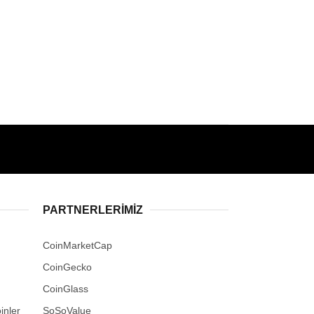
PARTNERLERIMIZ
CoinMarketCap
CoinGecko
CoinGlass
inler
SoSoValue