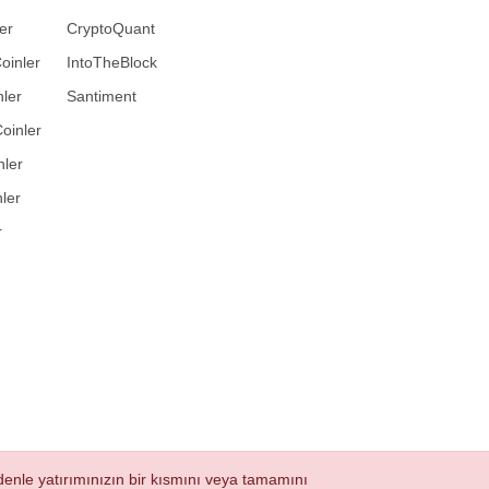
er
CryptoQuant
oinler
IntoTheBlock
ler
Santiment
oinler
nler
ler
r
nedenle yatırımınızın bir kısmını veya tamamını