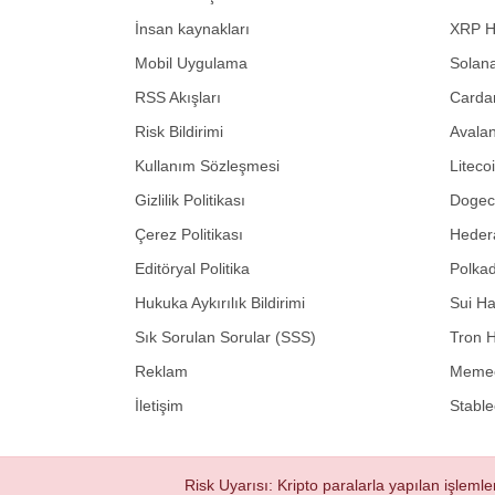
İnsan kaynakları
XRP H
Mobil Uygulama
Solana
RSS Akışları
Carda
Risk Bildirimi
Avalan
Kullanım Sözleşmesi
Liteco
Gizlilik Politikası
Dogeco
Çerez Politikası
Hedera
Editöryal Politika
Polkad
Hukuka Aykırılık Bildirimi
Sui Ha
Sık Sorulan Sorular (SSS)
Tron H
Reklam
Memec
İletişim
Stable
Risk Uyarısı: Kripto paralarla yapılan işlemle