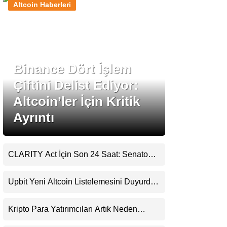
Altcoin Haberleri
Stablecoin Haberleri
Binance Dört İşlem
Facebook
Çiftini Delist Ediyor:
Altcoin’ler İçin Kritik
Ayrıntı
Instagram
Youtube
CLARITY Act İçin Son 24 Saat: Senato
Matematiği Kripto Para Piyasasının
Beklentisini Bozabilir
TikTok
Upbit Yeni Altcoin Listelemesini Duyurdu:
KRW, BTC ve USDT Paritelerinde İşlem
Görecek
Pinterest
Kripto Para Yatırımcıları Artık Neden
Evlerinde Hedef Alınıyor?