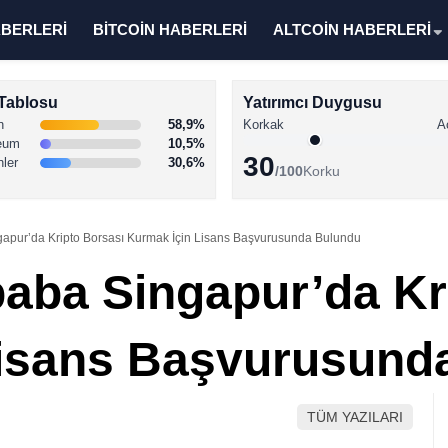
ABERLERİ
BİTCOİN HABERLERİ
ALTCOİN HABERLERİ
Tablosu
Yatırımcı Duygusu
n
58,9%
Korkak
A
eum
10,5%
30
nler
30,6%
/100
Korku
gapur’da Kripto Borsası Kurmak İçin Lisans Başvurusunda Bulundu
baba Singapur’da Kr
Lisans Başvurusund
TÜM YAZILARI