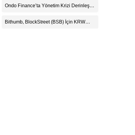
Ondo Finance’ta Yönetim Krizi Derinleşti:
LinkedIn
Milyarlarca Dolarlık Tokenizasyon Devinin
Kontrolü Mahkemeye Taşındı
Bithumb, BlockStreet (BSB) İçin KRW
Telegram
İşlem Çifti Desteği Duyurdu