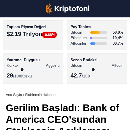
Toplam Piyasa Değeri
Pay Tablosu
Bitcoin
58,9%
$2,19 Trilyon
-0.68%
Ethereum
10,4%
Altcoinler
30,7%
KRİPTO PARA HABERLERİ
Facebook
BİTCOİN HABERLERİ
Yatırımcı Duygusu
Sezon Endeksi
Korkak
Açgözlü
Bitcoin
Altcoin
ALTCOİN HABERLERİ
29
42.7
/100
Korku
/100
AKADEMİ
Instagram
SÖZLÜK
Ana Sayfa
›
Stablecoin Haberleri
Gerilim Başladı: Bank of
Youtube
America CEO’sundan
TikTok