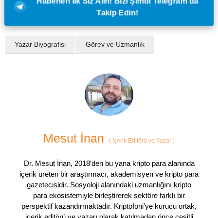
Haberleri İlk Siz Alın! Bizi Şimdi Telegram'da
Takip Edin!
Yazar Biyografisi
Görev ve Uzmanlık
Mesut İnan
(
İçerik Editörü ve Yazar
)
Dr. Mesut İnan, 2018’den bu yana kripto para alanında
içerik üreten bir araştırmacı, akademisyen ve kripto para
gazetecisidir. Sosyoloji alanındaki uzmanlığını kripto
para ekosistemiyle birleştirerek sektöre farklı bir
perspektif kazandırmaktadır. Kriptofoni’ye kurucu ortak,
içerik editörü ve yazarı olarak katılmadan önce çeşitli