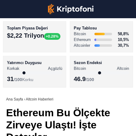
Toplam Piyasa Değeri
Pay Tablosu
Bitcoin
58,8%
$2,22 Trilyon
+0.28%
Ethereum
10,5%
Altcoinler
30,7%
KRİPTO PARA HABERLERİ
Facebook
BİTCOİN HABERLERİ
Yatırımcı Duygusu
Sezon Endeksi
Korkak
Açgözlü
Bitcoin
Altcoin
ALTCOİN HABERLERİ
31
46.9
/100
Korku
/100
AKADEMİ
Instagram
SÖZLÜK
Ana Sayfa
›
Altcoin Haberleri
Ethereum Bu Ölçekte
Youtube
Zirveye Ulaştı! İşte
TikTok