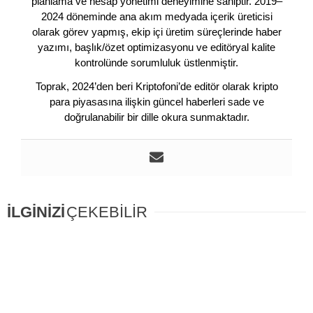
planlama ve hesap yönetimi deneyimine sahiptir. 2019–
2024 döneminde ana akım medyada içerik üreticisi
olarak görev yapmış, ekip içi üretim süreçlerinde haber
yazımı, başlık/özet optimizasyonu ve editöryal kalite
kontrolünde sorumluluk üstlenmiştir.
Toprak, 2024’den beri Kriptofoni’de editör olarak kripto
para piyasasına ilişkin güncel haberleri sade ve
doğrulanabilir bir dille okura sunmaktadır.
İLGİNİZİ
ÇEKEBİLİR