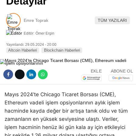
Detaylar
Pinterest
Emre Toprak
TÜM YAZILARI
LinkedIn
Editör:
Ömer Ergin
Telegram
Yayınlandı: 29.05.2024 - 20:00
Altcoin Haberleri
Blockchain Haberleri
EKLE
ABONE OL
Mayıs 2024’te Chicago Ticaret Borsası (CME),
Ethereum vadeli işlem opsiyonlarının aylık işlem
hacminde kayda değer bir artışa tanık oldu ve tüm
zamanların en yüksek seviyesine ulaştı. Veriler,
işlem hacminin henüz iki gün kala ay için etkileyici
bir şekilde 1,26 milyar dolara ulaştığını ortaya