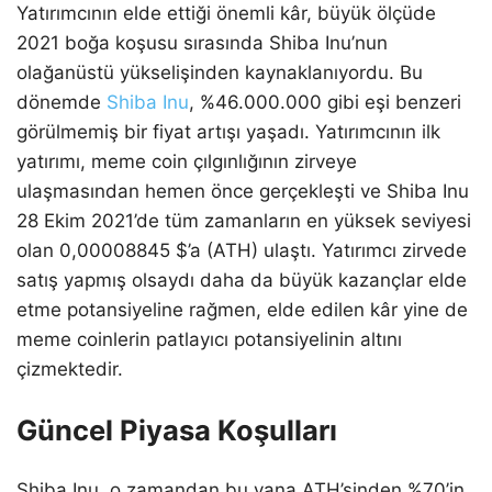
Yatırımcının elde ettiği önemli kâr, büyük ölçüde
2021 boğa koşusu sırasında Shiba Inu’nun
olağanüstü yükselişinden kaynaklanıyordu. Bu
dönemde
Shiba Inu
, %46.000.000 gibi eşi benzeri
görülmemiş bir fiyat artışı yaşadı. Yatırımcının ilk
yatırımı, meme coin çılgınlığının zirveye
ulaşmasından hemen önce gerçekleşti ve Shiba Inu
28 Ekim 2021’de tüm zamanların en yüksek seviyesi
olan 0,00008845 $’a (ATH) ulaştı. Yatırımcı zirvede
satış yapmış olsaydı daha da büyük kazançlar elde
etme potansiyeline rağmen, elde edilen kâr yine de
meme coinlerin patlayıcı potansiyelinin altını
çizmektedir.
Güncel Piyasa Koşulları
Shiba Inu, o zamandan bu yana ATH’sinden %70’in