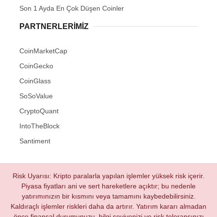
Son 1 Ayda En Çok Düşen Coinler
PARTNERLERIMIZ
CoinMarketCap
CoinGecko
CoinGlass
SoSoValue
CryptoQuant
IntoTheBlock
Santiment
Risk Uyarısı: Kripto paralarla yapılan işlemler yüksek risk içerir.
Piyasa fiyatları ani ve sert hareketlere açıktır; bu nedenle
yatırımınızın bir kısmını veya tamamını kaybedebilirsiniz.
Kaldıraçlı işlemler riskleri daha da artırır. Yatırım kararı almadan
önce finansal durumunuzu, bilgi seviyenizi ve risk toleransınızı