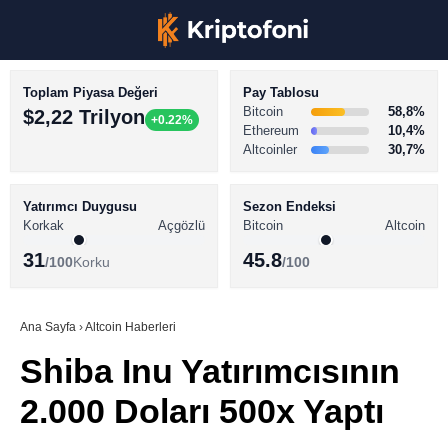
Toplam Piyasa Değeri
Pay Tablosu
Bitcoin
58,8%
$2,22 Trilyon
+0.22%
Ethereum
10,4%
Altcoinler
30,7%
KRİPTO PARA HABERLERİ
Facebook
BİTCOİN HABERLERİ
Yatırımcı Duygusu
Sezon Endeksi
Korkak
Açgözlü
Bitcoin
Altcoin
ALTCOİN HABERLERİ
31
45.8
/100
Korku
/100
AKADEMİ
Instagram
SÖZLÜK
Ana Sayfa
›
Altcoin Haberleri
Shiba Inu Yatırımcısının
Youtube
2.000 Doları 500x Yaptı
TikTok