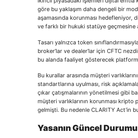
ikincil piyasadaki işlemleri dijital emt
göre bu yaklaşım daha dengeli bir model
aşamasında korunması hedefleniyor, d
ve farklı bir hukuki statüye geçmesine a
Tasarı yalnızca token sınıflandırmasıyla 
broker’lar ve dealer’lar için CFTC nezd
bu alanda faaliyet gösterecek platforml
Bu kurallar arasında müşteri varlıkların
standartlarına uyulması, risk açıklamal
çıkar çatışmalarının yönetilmesi gibi b
müşteri varlıklarının korunması kripto 
gelmişti. Bu nedenle CLARITY Act’in bu 
Yasanın Güncel Durumu