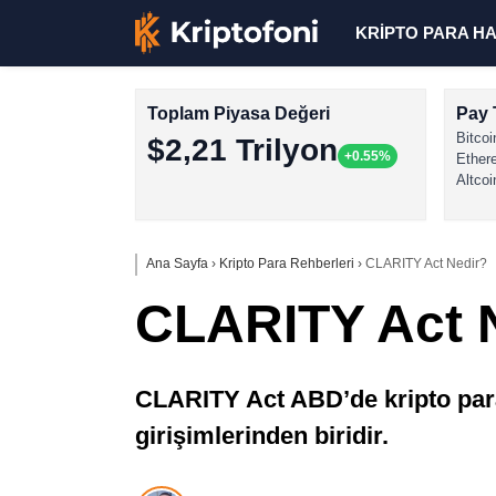
KRİPTO PARA H
Toplam Piyasa Değeri
Pay 
Bitcoi
$2,21 Trilyon
+0.55%
Ether
Altcoi
Ana Sayfa
›
Kripto Para Rehberleri
›
CLARITY Act Nedir?
CLARITY Act 
CLARITY Act ABD’de kripto para
girişimlerinden biridir.