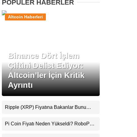
POPÜLER HABERLER
Stablecoin Haberleri
Altcoin Haberleri
Facebook
Binance Dört İşlem
Çiftini Delist Ediyor:
Altcoin’ler İçin Kritik
Instagram
Ayrıntı
Youtube
Ripple (XRP) Fiyatına Bakanlar Bunu
TikTok
Kaçırıyor: Evernorth’tan Dikkat Çeken
Uyarı
Pi Coin Fiyatı Neden Yükseldi? RoboPay
Pinterest
Ortaklığı ve Güncelleme İyimserliği