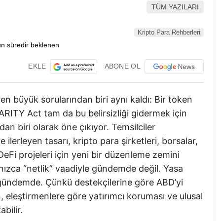
TÜM YAZILARI
Kripto Para Rehberleri
EKLE
ABONE OL
 en büyük sorularından biri aynı kaldı: Bir token
RITY Act tam da bu belirsizliği gidermek için
an biri olarak öne çıkıyor. Temsilciler
lerleyen tasarı, kripto para şirketleri, borsalar,
 DeFi projeleri için yeni bir düzenleme zemini
nızca “netlik” vaadiyle gündemde değil. Yasa
a gündemde. Çünkü destekçilerine göre ABD’yi
en, eleştirmenlere göre yatırımcı koruması ve ulusal
bilir.