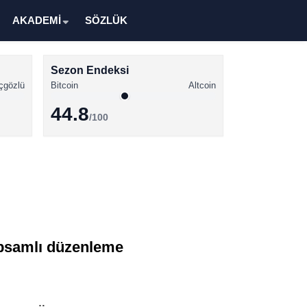
AKADEMİ
SÖZLÜK
Sezon Endeksi
çgözlü
Bitcoin
Altcoin
44.8
/100
Kripto Para Haberleri
Bitcoin Haberleri
Altcoin Haberleri
Ethereum Haberleri
apsamlı düzenleme
Solana Haberleri
XRP Haberleri
Memecoin Haberleri