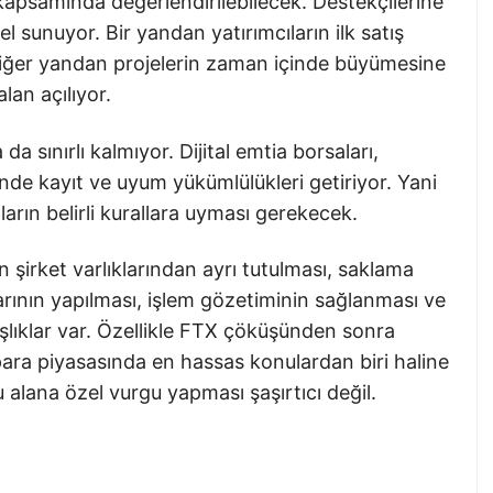
ia kapsamında değerlendirilebilecek. Destekçilerine
 sunuyor. Bir yandan yatırımcıların ilk satış
iğer yandan projelerin zaman içinde büyümesine
lan açılıyor.
da sınırlı kalmıyor. Dijital emtia borsaları,
inde kayıt ve uyum yükümlülükleri getiriyor. Yani
arın belirli kurallara uyması gerekecek.
ın şirket varlıklarından ayrı tutulması, saklama
arının yapılması, işlem gözetiminin sağlanması ve
aşlıklar var. Özellikle FTX çöküşünden sonra
para piyasasında en hassas konulardan biri haline
alana özel vurgu yapması şaşırtıcı değil.