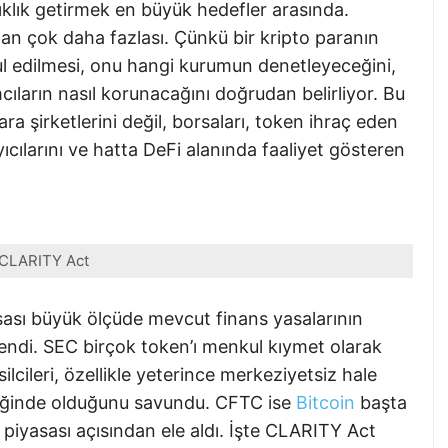
ıklık getirmek en büyük hedefler arasında.
dan çok daha fazlası. Çünkü bir kripto paranın
l edilmesi, onu hangi kurumun denetleyeceğini,
mcıların nasıl korunacağını doğrudan belirliyor. Bu
 şirketlerini değil, borsaları, token ihraç eden
ayıcılarını ve hatta DeFi alanında faaliyet gösteren
CLARITY Act
ası büyük ölçüde mevcut finans yasalarının
endi. SEC birçok token’ı menkul kıymet olarak
ilcileri, özellikle yeterince merkeziyetsiz hale
eliğinde olduğunu savundu. CFTC ise
Bitcoin
başta
a piyasası açısından ele aldı. İşte CLARITY Act