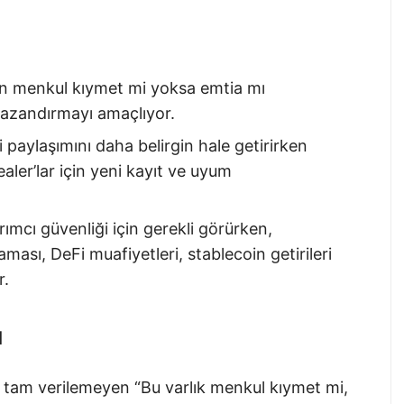
ın menkul kıymet mi yoksa emtia mı
 kazandırmayı amaçlıyor.
 paylaşımını daha belirgin hale getirirken
ealer’lar için yeni kayıt ve uyum
ımcı güvenliği için gerekli görürken,
ması, DeFi muafiyetleri, stablecoin getirileri
r.
ı
bı tam verilemeyen “Bu varlık menkul kıymet mi,