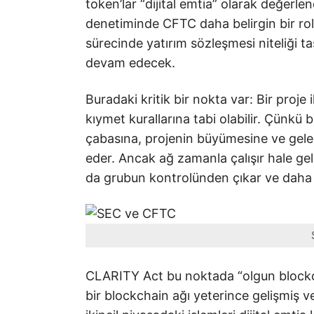
token’lar “dijital emtia” olarak değerlen
denetiminde CFTC daha belirgin bir rol
sürecinde yatırım sözleşmesi niteliği t
devam edecek.
Buradaki kritik bir nokta var: Bir proj
kıymet kurallarına tabi olabilir. Çünk
çabasına, projenin büyümesine ve gel
eder. Ancak ağ zamanla çalışır hale gelir
da grubun kontrolünden çıkar ve daha me
CLARITY Act bu noktada “olgun blockch
bir blockchain ağı yeterince gelişmiş ve