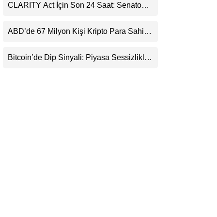
Destekledi
CLARITY Act İçin Son 24 Saat: Senato
LinkedIn
Matematiği Kripto Para Piyasasının
Beklentisini Bozabilir
ABD’de 67 Milyon Kişi Kripto Para Sahibi:
Telegram
Ripple’dan “Eski Algılar Yıkıldı” Mesajı
Bitcoin’de Dip Sinyali: Piyasa Sessizlikle
Sıkışıyor