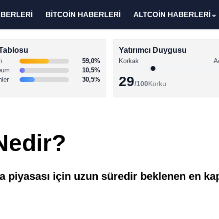
ABERLERİ
BİTCOİN HABERLERİ
ALTCOİN HABERLERİ
Tablosu
Yatırımcı Duygusu
n
59,0%
Korkak
A
eum
10,5%
29
nler
30,5%
/100
Korku
Nedir?
 piyasası için uzun süredir beklenen en k