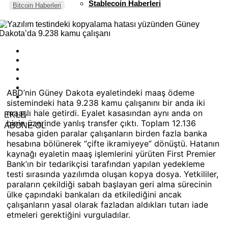
Stablecoin Haberleri
Bitcoin Haberleri
ABD’nin Güney Dakota eyaletindeki maaş ödeme
sistemindeki hata 9.238 kamu çalışanını bir anda iki
maaşlı hale getirdi. Eyalet kasasından aynı anda on
EKLE
binin üzerinde yanlış transfer çıktı. Toplam 12.136
ABONE OL
hesaba giden paralar çalışanların birden fazla banka
hesabına bölünerek “çifte ikramiyeye” dönüştü. Hatanın
kaynağı eyaletin maaş işlemlerini yürüten First Premier
Bank’ın bir tedarikçisi tarafından yapılan yedekleme
testi sırasında yazılımda oluşan kopya dosya. Yetkililer,
paraların çekildiği sabah başlayan geri alma sürecinin
ülke çapındaki bankaları da etkilediğini ancak
çalışanların yasal olarak fazladan aldıkları tutarı iade
etmeleri gerektiğini vurguladılar.