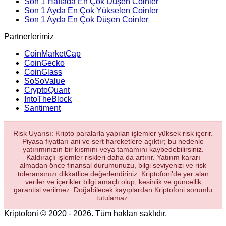
Son 1 Haftada En Çok Düşen Coinler
Son 1 Ayda En Çok Yükselen Coinler
Son 1 Ayda En Çok Düşen Coinler
Partnerlerimiz
CoinMarketCap
CoinGecko
CoinGlass
SoSoValue
CryptoQuant
IntoTheBlock
Santiment
Risk Uyarısı: Kripto paralarla yapılan işlemler yüksek risk içerir.
Piyasa fiyatları ani ve sert hareketlere açıktır; bu nedenle
yatırımınızın bir kısmını veya tamamını kaybedebilirsiniz.
Kaldıraçlı işlemler riskleri daha da artırır. Yatırım kararı
almadan önce finansal durumunuzu, bilgi seviyenizi ve risk
toleransınızı dikkatlice değerlendiriniz. Kriptofoni’de yer alan
veriler ve içerikler bilgi amaçlı olup, kesinlik ve güncellik
garantisi verilmez. Doğabilecek kayıplardan Kriptofoni sorumlu
tutulamaz.
Kriptofoni © 2020 - 2026. Tüm hakları saklıdır.