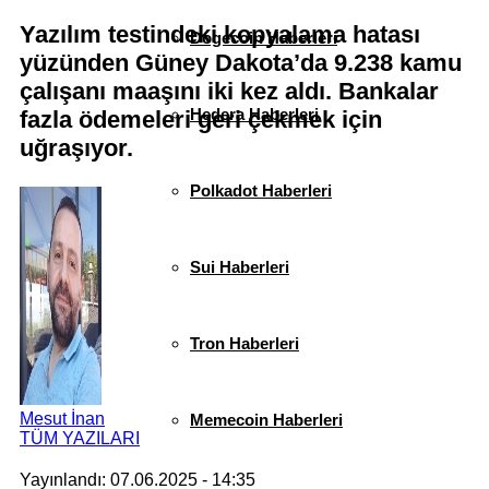
Yazılım testindeki kopyalama hatası
Dogecoin Haberleri
yüzünden Güney Dakota’da 9.238 kamu
çalışanı maaşını iki kez aldı. Bankalar
Hedera Haberleri
fazla ödemeleri geri çekmek için
uğraşıyor.
Polkadot Haberleri
Sui Haberleri
Tron Haberleri
Mesut İnan
Memecoin Haberleri
TÜM YAZILARI
Yayınlandı: 07.06.2025 - 14:35