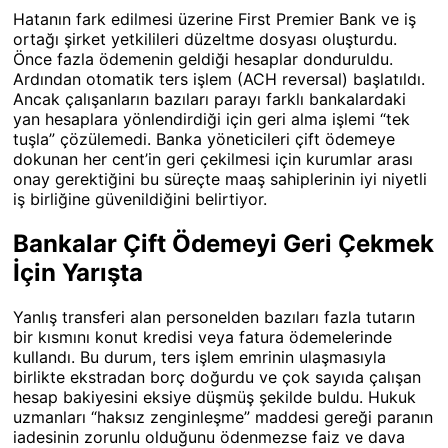
Hatanın fark edilmesi üzerine First Premier Bank ve iş
ortağı şirket yetkilileri düzeltme dosyası oluşturdu.
Önce fazla ödemenin geldiği hesaplar donduruldu.
Ardından otomatik ters işlem (ACH reversal) başlatıldı.
Ancak çalışanların bazıları parayı farklı bankalardaki
yan hesaplara yönlendirdiği için geri alma işlemi “tek
tuşla” çözülemedi. Banka yöneticileri çift ödemeye
dokunan her cent’in geri çekilmesi için kurumlar arası
onay gerektiğini bu süreçte maaş sahiplerinin iyi niyetli
iş birliğine güvenildiğini belirtiyor.
Bankalar Çift Ödemeyi Geri Çekmek
İçin Yarışta
Yanlış transferi alan personelden bazıları fazla tutarın
bir kısmını konut kredisi veya fatura ödemelerinde
kullandı. Bu durum, ters işlem emrinin ulaşmasıyla
birlikte ekstradan borç doğurdu ve çok sayıda çalışan
hesap bakiyesini eksiye düşmüş şekilde buldu. Hukuk
uzmanları “haksız zenginleşme” maddesi gereği paranın
iadesinin zorunlu olduğunu ödenmezse faiz ve dava