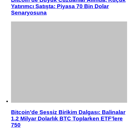
Yatırımcı Satışta: Piyasa 70 Bin Dolar
Senaryosuna
Bitcoin’de Sessiz Birikim Dalgası: Balinalar
1,2 Milyar Dolarlık BTC Toplarken ETF’lere
750