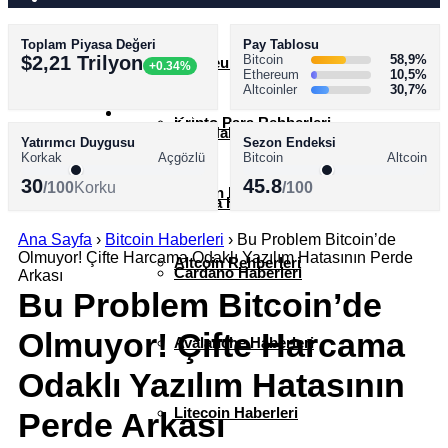
Toplam Piyasa Değeri
Pay Tablosu
AKADEMİ
$2,21 Trilyon
Bitcoin
58,9%
Ethereum Haberleri
+0.34%
Ethereum
10,5%
Altcoinler
30,7%
SÖZLÜK
Kripto Para Rehberleri
XRP Haberleri
Yatırımcı Duygusu
Sezon Endeksi
Korkak
Açgözlü
Bitcoin
Altcoin
30
45.8
/100
Korku
/100
Bitcoin Rehberleri
Solana Haberleri
Ana Sayfa
›
Bitcoin Haberleri
›
Bu Problem Bitcoin’de
Olmuyor! Çifte Harcama Odaklı Yazılım Hatasının Perde
Altcoin Rehberleri
Cardano Haberleri
Arkası
Bu Problem Bitcoin’de
Olmuyor! Çifte Harcama
Avalanche Haberleri
Odaklı Yazılım Hatasının
Litecoin Haberleri
Perde Arkası