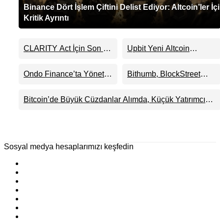
Binance Dört İşlem Çiftini Delist Ediyor: Altcoin’ler İç
Kritik Ayrıntı
CLARITY Act İçin Son 24
Upbit Yeni Altcoin
Saat: Senato Matematiği
Listelemesini Duyurdu:
Kripto Para Piyasasının
KRW, BTC ve USDT
Ondo Finance’ta Yönetim
Bithumb, BlockStreet
Beklentisini Bozabilir
Paritelerinde İşlem
Krizi Derinleşti:
(BSB) İçin KRW İşlem
Görecek
Milyarlarca Dolarlık
Çifti Desteği Duyurdu
Bitcoin’de Büyük Cüzdanlar Alımda, Küçük Yatırımcı
Tokenizasyon Devinin
Satışta: Piyasa 70 Bin Dolar Senaryosuna mı
Kontrolü Mahkemeye
Hazırlanıyor?
Taşındı
Sosyal medya hesaplarımızı keşfedin