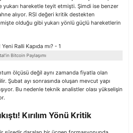
e yukarı hareketle teyit etmişti. Şimdi ise benzer
ne alıyor. RSI değeri kritik destekten
işte olduğu gibi yukarı yönlü güçlü hareketlerin
al’in Bitcoin Paylaşımı
entum ölçüsü değil aynı zamanda fiyatla olan
ilir. Şubat ayı sonrasında oluşan mevcut yapı
ıyor. Bu nedenle teknik analistler olası yükselişin
or.
ıştı! Kırılım Yönü Kritik
 bir süredir daralan bir üçgen formasyonunda