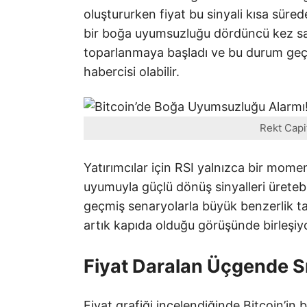
oluştururken fiyat bu sinyali kısa süred
bir boğa uyumsuzluğu dördüncü kez sah
toparlanmaya başladı ve bu durum geçm
habercisi olabilir.
Rekt Capit
Yatırımcılar için RSI yalnızca bir mom
uyumuyla güçlü dönüş sinyalleri üreteb
geçmiş senaryolarla büyük benzerlik taş
artık kapıda olduğu görüşünde birleşiy
Fiyat Daralan Üçgende Sık
Fiyat grafiği incelendiğinde Bitcoin’in