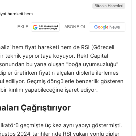
Bitcoin Haberleri
EKLE
ABONE OL
alizi hem fiyat hareketi hem de RSI (Göreceli
ir teknik yapı ortaya koyuyor. Rekt Capital
t sonundan bu yana oluşan “boğa uyumsuzluğu”
ler üretirken fiyatın alçalan diplerle ilerlemesi
bul ediliyor. Geçmiş döngülerle benzerlik gösteren
bir kırılım yapabileceğine işaret ediyor.
maları Çağrıştırıyor
dikatörü geçmişte üç kez aynı yapıyı göstermişti.
stos 2024 tarihlerinde RSI yukarı yönlü dipler