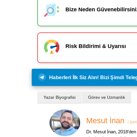
Bize Neden Güvenebilirsini
Risk Bildirimi & Uyarısı
Haberleri İlk Siz Alın! Bizi Şimdi Te
Yazar Biyografisi
Görev ve Uzmanlık
Mesut İnan
(
İçer
Dr. Mesut İnan, 2018’den 