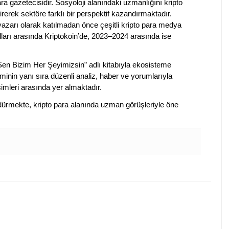
a gazetecisidir. Sosyoloji alanındaki uzmanlığını kripto
irerek sektöre farklı bir perspektif kazandırmaktadır.
 yazarı olarak katılmadan önce çeşitli kripto para medya
lları arasında Kriptokoin’de, 2023–2024 arasında ise
 Sen Bizim Her Şeyimizsin” adlı kitabıyla ekosisteme
iminin yanı sıra düzenli analiz, haber ve yorumlarıyla
isimleri arasında yer almaktadır.
sürdürmekte, kripto para alanında uzman görüşleriyle öne