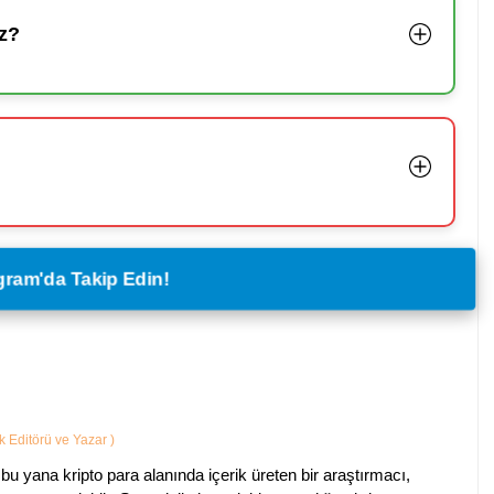
z?
legram'da Takip Edin!
ik Editörü ve Yazar
)
bu yana kripto para alanında içerik üreten bir araştırmacı,