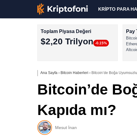
KRİPTO PARA H
Toplam Piyasa Değeri
Pay 
Bitcoi
$2,20 Trilyon
-0.15%
Ether
Altcoi
Ana Sayfa
›
Bitcoin Haberleri
›
Bitcoin’de Boğa Uyumsuzluğ
Bitcoin’de Bo
Kapıda mı?
Mesut İnan