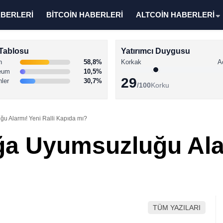
ABERLERİ
BİTCOİN HABERLERİ
ALTCOİN HABERLERİ
Tablosu
Yatırımcı Duygusu
n
58,8%
Korkak
A
eum
10,5%
29
nler
30,7%
/100
Korku
u Alarmı! Yeni Ralli Kapıda mı?
ğa Uyumsuzluğu Alar
TÜM YAZILARI