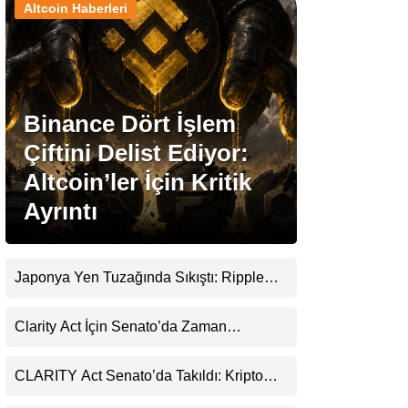
Altcoin Haberleri
Stablecoin Haberleri
Binance Dört İşlem
Facebook
Çiftini Delist Ediyor:
Altcoin’ler İçin Kritik
Ayrıntı
Instagram
Youtube
Japonya Yen Tuzağında Sıkıştı: Ripple
(XRP) Üçüncü Yol Olabilir mi?
TikTok
Clarity Act İçin Senato’da Zaman
Daralıyor
Pinterest
CLARITY Act Senato’da Takıldı: Kripto
Para Piyasası 2027’yi Fiyatlıyor