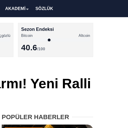
AKADEMİ
SÖZLÜK
Sezon Endeksi
çgözlü
Bitcoin
Altcoin
40.6
/100
Kripto Para Haberleri
Bitcoin Haberleri
mı! Yeni Ralli
Altcoin Haberleri
Ethereum Haberleri
Solana Haberleri
POPÜLER HABERLER
XRP Haberleri
Memecoin Haberleri