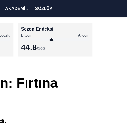
AKADEMİ
SÖZLÜK
Sezon Endeksi
çgözlü
Bitcoin
Altcoin
44.8
/100
Kripto Para Haberleri
Bitcoin Haberleri
n: Fırtına
Altcoin Haberleri
Ethereum Haberleri
Solana Haberleri
XRP Haberleri
di.
Memecoin Haberleri