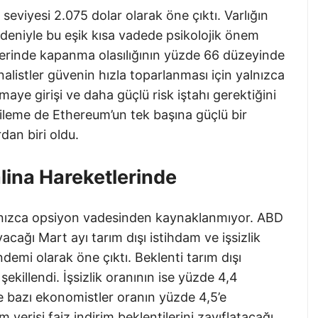
viyesi 2.075 dolar olarak öne çıktı. Varlığın
deniyle bu eşik kısa vadede psikolojik önem
 üzerinde kapanma olasılığının yüzde 66 düzeyinde
istler güvenin hızla toparlanması için yalnızca
aye girişi ve daha güçlü risk iştahı gerektiğini
ileme de Ethereum’un tek başına güçlü bir
dan biri oldu.
alina Hareketlerinde
alnızca opsiyon vadesinden kaynaklanmıyor. ABD
yacağı Mart ayı tarım dışı istihdam ve işsizlik
demi olarak öne çıktı. Beklenti tarım dışı
şekillendi. İşsizlik oranının ise yüzde 4,4
e bazı ekonomistler oranın yüzde 4,5’e
 verisi faiz indirim beklentilerini zayıflatacağı