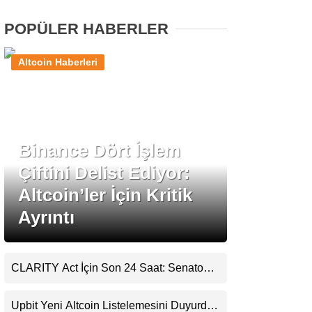
POPÜLER HABERLER
Stablecoin Haberleri
Altcoin Haberleri
Facebook
Binance Dört İşlem
Çiftini Delist Ediyor:
Instagram
Altcoin’ler İçin Kritik
Youtube
Ayrıntı
TikTok
CLARITY Act İçin Son 24 Saat: Senato
Matematiği Kripto Para Piyasasının
Pinterest
Beklentisini Bozabilir
Upbit Yeni Altcoin Listelemesini Duyurdu: