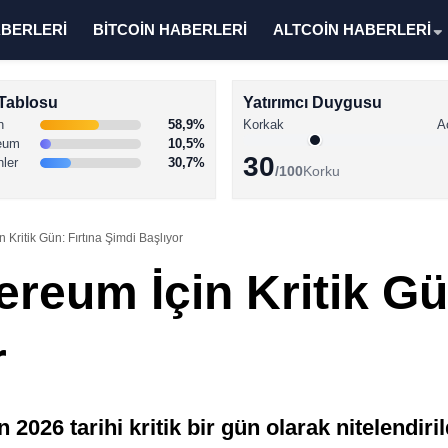
ABERLERİ
BİTCOİN HABERLERİ
ALTCOİN HABERLERİ
Tablosu
Yatırımcı Duygusu
n
58,9%
Korkak
A
eum
10,5%
30
nler
30,7%
/100
Korku
n Kritik Gün: Fırtına Şimdi Başlıyor
ereum İçin Kritik Gü
r
2026 tarihi kritik bir gün olarak nitelendiril