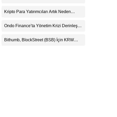
KRW, BTC ve USDT Paritelerinde İşlem
LinkedIn
Görecek
Kripto Para Yatırımcıları Artık Neden
Evlerinde Hedef Alınıyor?
Telegram
Ondo Finance’ta Yönetim Krizi Derinleşti:
Milyarlarca Dolarlık Tokenizasyon Devinin
Kontrolü Mahkemeye Taşındı
Bithumb, BlockStreet (BSB) İçin KRW
İşlem Çifti Desteği Duyurdu