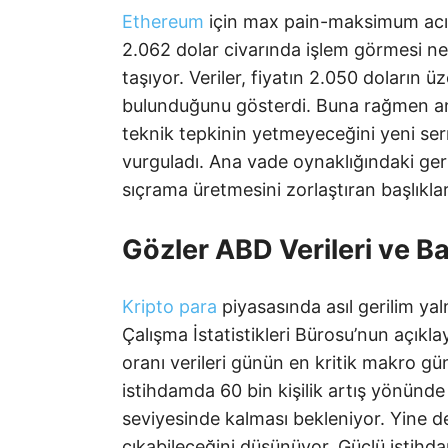
Ethereum
için max pain-maksimum acı se
2.062 dolar civarında işlem görmesi ne
taşıyor. Veriler, fiyatın 2.050 doların
bulunduğunu gösterdi. Buna rağmen anal
teknik tepkinin yetmeyeceğini yeni serm
vurguladı. Ana vade oynaklığındaki ger
sıçrama üretmesini zorlaştıran başlıklar
Gözler ABD Verileri ve B
Kripto para
piyasasında asıl gerilim y
Çalışma İstatistikleri Bürosu’nun açıkla
oranı verileri günün en kritik makro gün
istihdamda 60 bin kişilik artış yönünde 
seviyesinde kalması bekleniyor. Yine d
çıkabileceğini düşünüyor. Güçlü istihdam