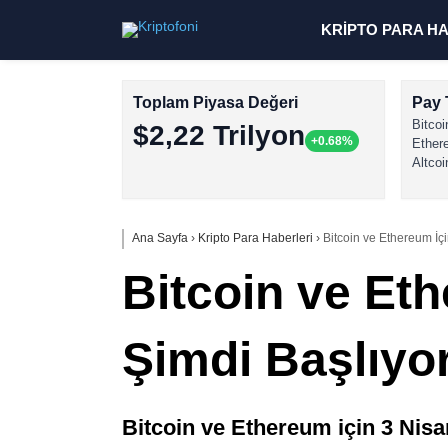
KRİPTO PARA H
Toplam Piyasa Değeri
Pay 
Bitcoi
$2,22 Trilyon
+0.68%
Ether
Altcoi
Ana Sayfa
›
Kripto Para Haberleri
›
Bitcoin ve Ethereum İçi
Bitcoin ve Eth
Şimdi Başlıyo
Bitcoin ve Ethereum için 3 Nisan 