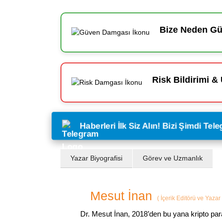
Bize Neden Güv
Risk Bildirimi & 
Haberleri İlk Siz Alın! Bizi Şimdi Te
Yazar Biyografisi
Görev ve Uzmanlık
Mesut İnan
(
İçerik Editörü ve Yazar
Dr. Mesut İnan, 2018’den bu yana kripto par