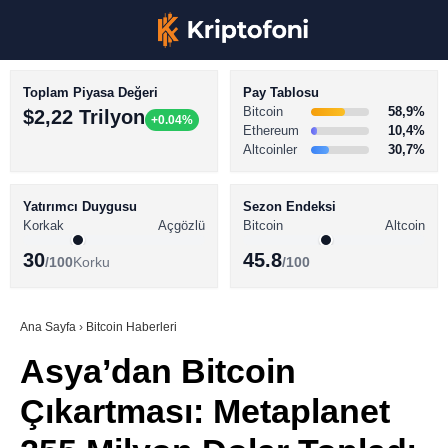
Toplam Piyasa Değeri
Pay Tablosu
Bitcoin
58,9%
$2,22 Trilyon
+0.04%
Ethereum
10,4%
Altcoinler
30,7%
KRİPTO PARA HABERLERİ
Facebook
BİTCOİN HABERLERİ
Yatırımcı Duygusu
Sezon Endeksi
Korkak
Açgözlü
Bitcoin
Altcoin
ALTCOİN HABERLERİ
30
45.8
/100
Korku
/100
AKADEMİ
Instagram
SÖZLÜK
Ana Sayfa
›
Bitcoin Haberleri
Asya’dan Bitcoin
Youtube
Çıkartması: Metaplanet
TikTok