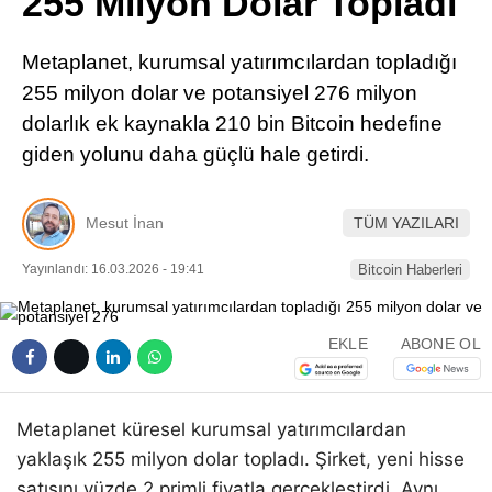
255 Milyon Dolar Topladı
Pinterest
Metaplanet, kurumsal yatırımcılardan topladığı
LinkedIn
255 milyon dolar ve potansiyel 276 milyon
dolarlık ek kaynakla 210 bin Bitcoin hedefine
Telegram
giden yolunu daha güçlü hale getirdi.
Mesut İnan
TÜM YAZILARI
Yayınlandı: 16.03.2026 - 19:41
Bitcoin Haberleri
EKLE
ABONE OL
Metaplanet küresel kurumsal yatırımcılardan
yaklaşık 255 milyon dolar topladı. Şirket, yeni hisse
satışını yüzde 2 primli fiyatla gerçekleştirdi. Aynı