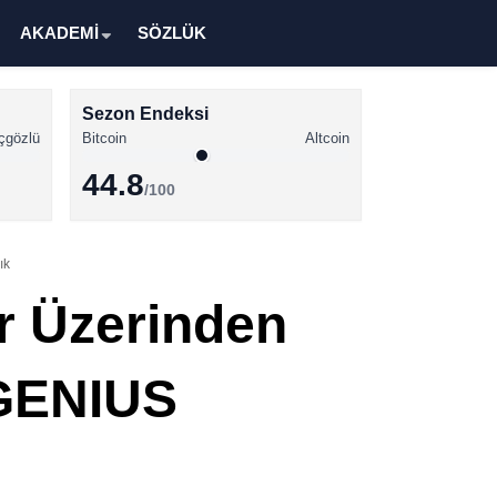
AKADEMİ
SÖZLÜK
Sezon Endeksi
çgözlü
Bitcoin
Altcoin
44.8
/100
Kripto Para Haberleri
ık
Bitcoin Haberleri
r Üzerinden
Altcoin Haberleri
Ethereum Haberleri
 GENIUS
Solana Haberleri
XRP Haberleri
Memecoin Haberleri