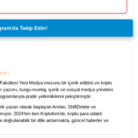
legram'da Takip Edin!
Yazar
)
Fakültesi Yeni Medya mezunu bir içerik editörü ve kripto
ber yazımı, kurgu-montaj, içerik ve sosyal medya yönetimi
ogramlarıyla pratik yetkinliklerini pekiştirmiştir.
k yazarı olarak başlayan Arslan, ShiftDelete ve
ştır. 2024’ten beri Kriptofoni’de, kripto para odaklı
 doğrulanabilir bir dille aktarmakta, güncel haberler ve