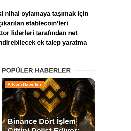
Stablecoin Haberleri
i nihai oylamaya taşımak için
ıkarılan stablecoin’leri
tör liderleri tarafından net
Facebook
ndirebilecek ek talep yaratma
POPÜLER HABERLER
Instagram
Altcoin Haberleri
Youtube
TikTok
Binance Dört İşlem
Pinterest
Çiftini Delist Ediyor: