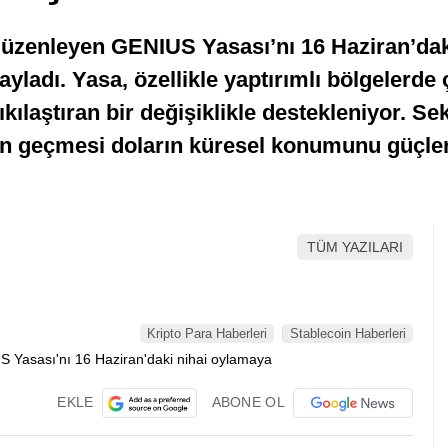
düzenleyen GENIUS Yasası’nı 16 Haziran’dak
ladı. Yasa, özellikle yaptırımlı bölgelerde ç
ılaştıran bir değişiklikle destekleniyor. Sek
nın geçmesi doların küresel konumunu güçle
TÜM YAZILARI
Kripto Para Haberleri
Stablecoin Haberleri
EKLE
ABONE OL