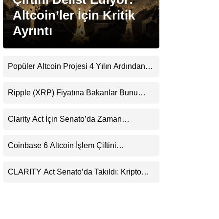
LinkedIn
Altcoin’ler İçin Kritik
Ayrıntı
Telegram
Popüler Altcoin Projesi 4 Yılın Ardından
Kapanıyor: Kullanıcılara 21 Ağustos
Uyarısı
Ripple (XRP) Fiyatına Bakanlar Bunu
Kaçırıyor: Evernorth’tan Dikkat Çeken
Uyarı
Clarity Act İçin Senato’da Zaman
Daralıyor
Coinbase 6 Altcoin İşlem Çiftini
Durduracak
CLARITY Act Senato’da Takıldı: Kripto
Para Piyasası 2027’yi Fiyatlıyor