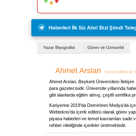
Haberleri İlk Siz Alın! Bizi Şimdi Te
Yazar Biyografisi
Görev ve Uzmanlık
Ahmet Arslan
(
İçerik Editörü ve 
Ahmet Arslan, Beykent Üniversitesi İletişim 
para gazetecisidir. Üniversite yıllarında ha
gibi alanlarda eğitim almış, çeşitli sertifika pr
Kariyerine 2019’da Demirören Medya’da içeri
Webtekno’da içerik editörü olarak görev yapmı
piyasa haberleri ve temel kavramları sade ve
rehber niteliğinde içerikler üretmektedir.