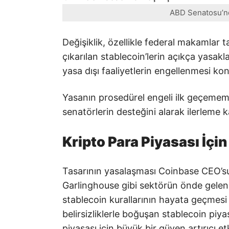
ABD Senatosu’n
Değişiklik, özellikle federal makamlar 
çıkarılan stablecoin’lerin açıkça yasakl
yasa dışı faaliyetlerin engellenmesi ko
Yasanın prosedürel engeli ilk geçeme
senatörlerin desteğini alarak ilerleme 
Kripto Para Piyasası İçin
Tasarının yasalaşması Coinbase CEO’s
Garlinghouse gibi sektörün önde gelen 
stablecoin kurallarının hayata geçmes
belirsizliklerle boğuşan stablecoin piy
piyasası için büyük bir güven artırıcı e