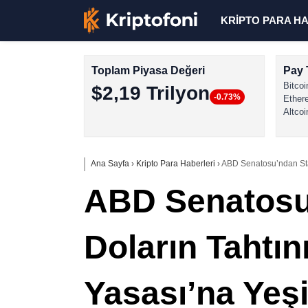
KRİPTO PARA H
Toplam Piyasa Değeri
Pay 
Bitcoi
$2,19 Trilyon
-0.73%
Ether
Altcoi
Ana Sayfa
›
Kripto Para Haberleri
›
ABD Senatosu’ndan Stab
ABD Senatosu’
Doların Tahtı
Yasası’na Yeşil