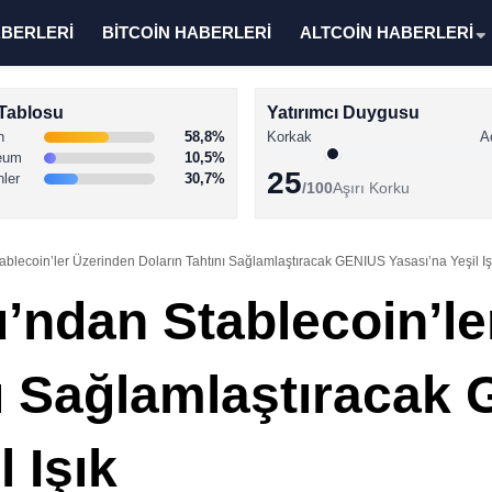
ABERLERİ
BİTCOİN HABERLERİ
ALTCOİN HABERLERİ
Tablosu
Yatırımcı Duygusu
n
58,8%
Korkak
A
eum
10,5%
25
nler
30,7%
/100
Aşırı Korku
lecoin’ler Üzerinden Doların Tahtını Sağlamlaştıracak GENIUS Yasası’na Yeşil Iş
ndan Stablecoin’le
nı Sağlamlaştıracak
 Işık