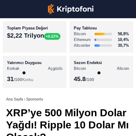
Toplam Piyasa Değeri
Pay Tablosu
Bitcoin
58,8%
$2,22 Trilyon
+0.22%
Ethereum
10,4%
Altcoinler
30,7%
KRİPTO PARA HABERLERİ
Facebook
BİTCOİN HABERLERİ
Yatırımcı Duygusu
Sezon Endeksi
Korkak
Açgözlü
Bitcoin
Altcoin
ALTCOİN HABERLERİ
31
45.8
/100
Korku
/100
AKADEMİ
Instagram
SÖZLÜK
Ana Sayfa
›
Sponsorlu
XRP’ye 500 Milyon Dolar
Youtube
Yağdı! Ripple 10 Dolar Mı
TikTok