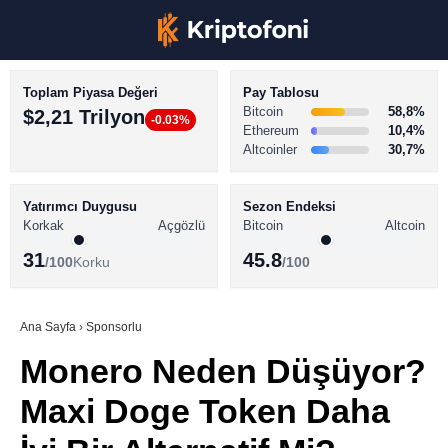
Toplam Piyasa Değeri
Pay Tablosu
Bitcoin
58,8%
$2,21 Trilyon
-0.03%
Ethereum
10,4%
Altcoinler
30,7%
KRİPTO PARA HABERLERİ
Facebook
BİTCOİN HABERLERİ
Yatırımcı Duygusu
Sezon Endeksi
Korkak
Açgözlü
Bitcoin
Altcoin
ALTCOİN HABERLERİ
31
45.8
/100
Korku
/100
AKADEMİ
Instagram
SÖZLÜK
Ana Sayfa
›
Sponsorlu
Monero Neden Düşüyor?
Youtube
Maxi Doge Token Daha
TikTok