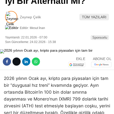
İyi Bir Alternatif Mi?
Pinterest
Zeynep Çelik
TÜM YAZILARI
LinkedIn
Editör:
Mesut İnan
Telegram
Yayınlandı: 22.01.2026 - 07:00
Sponsorlu
Son Güncelleme: 24.02.2026 - 15:38
EKLE
ABONE OL
2026 yılının Ocak ayı, kripto para piyasaları için tam
bir “duygusal hız treni” kıvamında geçiyor. Ayın
ortasında Bitcoin’in 100 bin dolar sınırına
dayanması ve Monero’nun (XMR) 799 dolarlık tarihi
zirvesini (ATH) test etmesiyle başlayan coşku, yerini
sert bir düzeltmeye bıraktı. Özellikle gizlilik odaklı