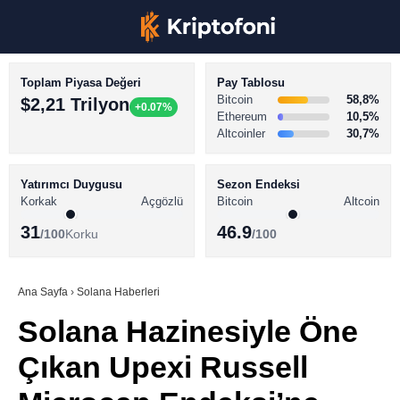
Toplam Piyasa Değeri
Pay Tablosu
Bitcoin
58,8%
$2,21 Trilyon
+0.07%
Ethereum
10,5%
Altcoinler
30,7%
KRİPTO PARA HABERLERİ
Facebook
BİTCOİN HABERLERİ
Yatırımcı Duygusu
Sezon Endeksi
Korkak
Açgözlü
Bitcoin
Altcoin
ALTCOİN HABERLERİ
31
46.9
/100
Korku
/100
AKADEMİ
Instagram
SÖZLÜK
Ana Sayfa
›
Solana Haberleri
Solana Hazinesiyle Öne
Youtube
Çıkan Upexi Russell
TikTok