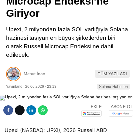
Microcap Endeksi’ne
Pinterest
Giriyor
LinkedIn
Upexi, 2 milyondan fazla SOL varlığıyla Solana
hazinesi taşıyan en büyük şirketlerden biri
Telegram
olarak Russell Microcap Endeksi’ne dahil
edilecek.
Mesut İnan
TÜM YAZILARI
Yayınlandı: 26.06.2026 - 23:13
Solana Haberleri
EKLE
ABONE OL
Upexi (NASDAQ: UPXI), 2026 Russell ABD