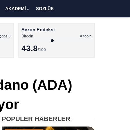
AKADEMİ
SÖZLÜK
Sezon Endeksi
çgözlü
Bitcoin
Altcoin
43.8
/100
Kripto Para Haberleri
Bitcoin Haberleri
rdano (ADA)
Altcoin Haberleri
Ethereum Haberleri
yor
Solana Haberleri
POPÜLER HABERLER
XRP Haberleri
Memecoin Haberleri