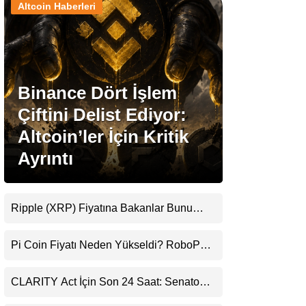
Altcoin Haberleri
Stablecoin Haberleri
Binance Dört İşlem
Facebook
Çiftini Delist Ediyor:
Altcoin’ler İçin Kritik
Ayrıntı
Instagram
Youtube
Ripple (XRP) Fiyatına Bakanlar Bunu
Kaçırıyor: Evernorth’tan Dikkat Çeken
Uyarı
TikTok
Pi Coin Fiyatı Neden Yükseldi? RoboPay
Ortaklığı ve Güncelleme İyimserliği
Destekledi
Pinterest
CLARITY Act İçin Son 24 Saat: Senato
Matematiği Kripto Para Piyasasının