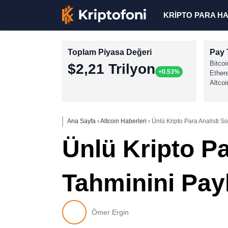
KRİPTO PARA H
Toplam Piyasa Değeri
Pay 
Bitcoi
$2,21 Trilyon
+0.53%
Ether
Altcoi
Ana Sayfa
›
Altcoin Haberleri
›
Ünlü Kripto Para Analisti 
Ünlü Kripto P
Tahminini Pay
Ömer Ergin