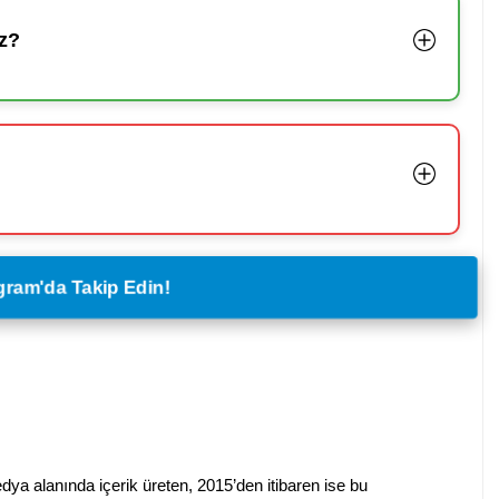
z?
legram'da Takip Edin!
dya alanında içerik üreten, 2015’den itibaren ise bu