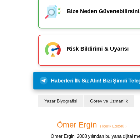
Bize Neden Güvenebilirsini
Risk Bildirimi & Uyarısı
Haberleri İlk Siz Alın! Bizi Şimdi Te
Yazar Biyografisi
Görev ve Uzmanlık
Ömer Ergin
(
İçerik Editörü
)
Ömer Ergin, 2008 yılından bu yana dijital me