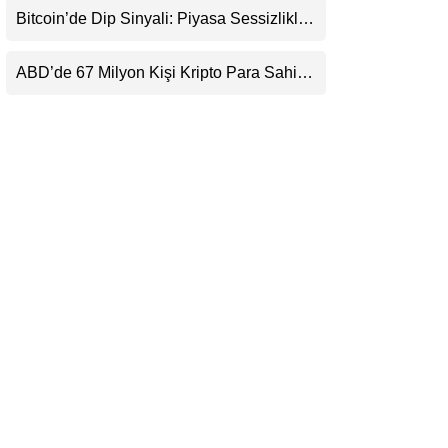
Beklentisini Bozabilir
Bitcoin’de Dip Sinyali: Piyasa Sessizlikle
LinkedIn
Sıkışıyor
ABD’de 67 Milyon Kişi Kripto Para Sahibi:
Telegram
Ripple’dan “Eski Algılar Yıkıldı” Mesajı