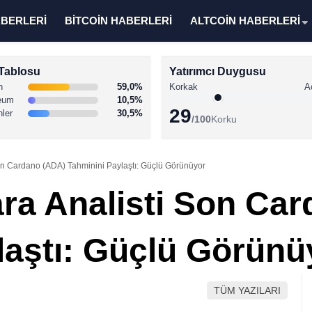
ABERLERİ
BİTCOİN HABERLERİ
ALTCOİN HABERLERİ
Tablosu
Yatırımcı Duygusu
n
59,0%
Korkak
A
eum
10,5%
29
nler
30,5%
/100
Korku
Son Cardano (ADA) Tahminini Paylaştı: Güçlü Görünüyor
ara Analisti Son Ca
laştı: Güçlü Görünü
TÜM YAZILARI