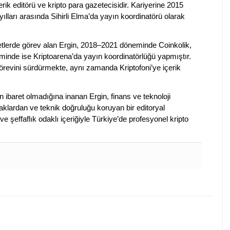
erik editörü ve kripto para gazetecisidir. Kariyerine 2015
ılları arasında Sihirli Elma’da yayın koordinatörü olarak
rketlerde görev alan Ergin, 2018–2021 döneminde Coinkolik,
nde ise Kriptoarena’da yayın koordinatörlüğü yapmıştır.
evini sürdürmekte, aynı zamanda Kriptofoni’ye içerik
en ibaret olmadığına inanan Ergin, finans ve teknoloji
klardan ve teknik doğruluğu koruyan bir editoryal
ve şeffaflık odaklı içeriğiyle Türkiye’de profesyonel kripto