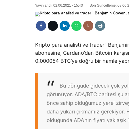
Yayınlandı: 02.06.2021 - 15:43
Son Güncelleme: 08.06.2
Kripto para analisti ve trader’ı Benja
abonesine, Cardano’dan Bitcoin karşıs
0.000054 BTC’ye doğru bir hamle yapm
Bu döngüde gidecek çok yol
görünüyor. ADA/BTC paritesi şu a
önce sahip olduğumuz yerel zirvey
daha yukarı çıkmamız gerekiyor. F
olduğunda ADA’nın fiyatı yaklaşık 1