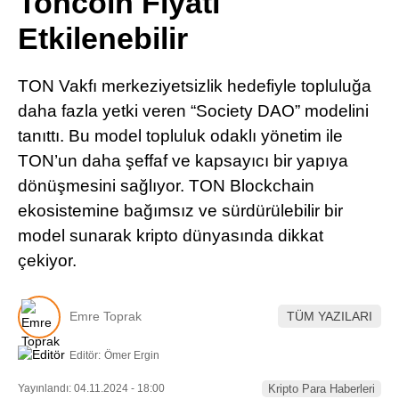
Toncoin Fiyatı
Pinterest
Etkilenebilir
LinkedIn
TON Vakfı merkeziyetsizlik hedefiyle topluluğa
daha fazla yetki veren “Society DAO” modelini
Telegram
tanıttı. Bu model topluluk odaklı yönetim ile
TON’un daha şeffaf ve kapsayıcı bir yapıya
dönüşmesini sağlıyor. TON Blockchain
ekosistemine bağımsız ve sürdürülebilir bir
model sunarak kripto dünyasında dikkat
çekiyor.
Emre Toprak
TÜM YAZILARI
Editör:
Ömer Ergin
Yayınlandı: 04.11.2024 - 18:00
Kripto Para Haberleri