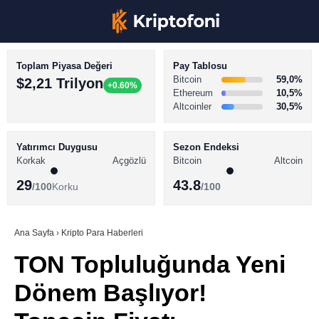
Toplam Piyasa Değeri
Pay Tablosu
Bitcoin
59,0%
$2,21 Trilyon
+0.60%
Ethereum
10,5%
Altcoinler
30,5%
KRİPTO PARA HABERLERİ
Facebook
BİTCOİN HABERLERİ
Yatırımcı Duygusu
Sezon Endeksi
Korkak
Açgözlü
Bitcoin
Altcoin
ALTCOİN HABERLERİ
29
43.8
/100
Korku
/100
AKADEMİ
Instagram
SÖZLÜK
Ana Sayfa
›
Kripto Para Haberleri
TON Topluluğunda Yeni
Youtube
Dönem Başlıyor!
TikTok