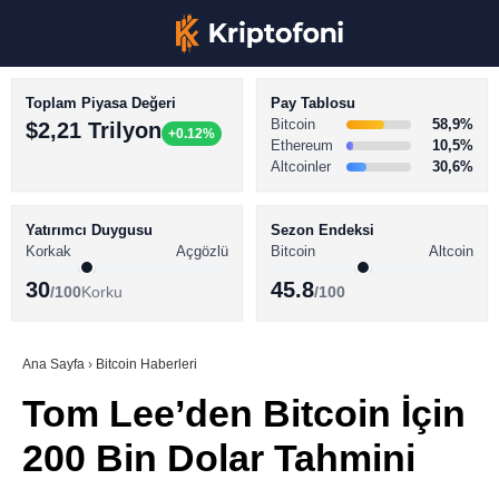
Toplam Piyasa Değeri
Pay Tablosu
Bitcoin
58,9%
$2,21 Trilyon
+0.12%
Ethereum
10,5%
Altcoinler
30,6%
KRİPTO PARA HABERLERİ
Facebook
BİTCOİN HABERLERİ
Yatırımcı Duygusu
Sezon Endeksi
Korkak
Açgözlü
Bitcoin
Altcoin
ALTCOİN HABERLERİ
30
45.8
/100
Korku
/100
AKADEMİ
Instagram
SÖZLÜK
Ana Sayfa
›
Bitcoin Haberleri
Tom Lee’den Bitcoin İçin
Youtube
200 Bin Dolar Tahmini
TikTok