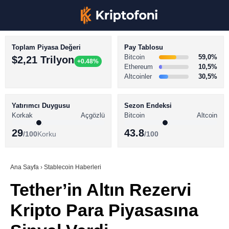
Toplam Piyasa Değeri
Pay Tablosu
Bitcoin
59,0%
$2,21 Trilyon
+0.48%
Ethereum
10,5%
Altcoinler
30,5%
KRİPTO PARA HABERLERİ
Facebook
BİTCOİN HABERLERİ
Yatırımcı Duygusu
Sezon Endeksi
Korkak
Açgözlü
Bitcoin
Altcoin
ALTCOİN HABERLERİ
29
43.8
/100
Korku
/100
AKADEMİ
Instagram
SÖZLÜK
Ana Sayfa
›
Stablecoin Haberleri
Tether’in Altın Rezervi
Youtube
Kripto Para Piyasasına
TikTok