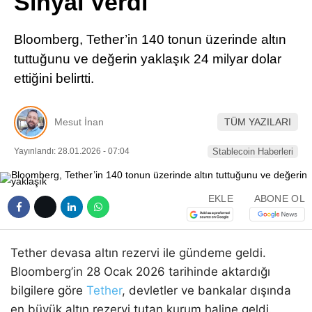
Sinyal Verdi
Pinterest
Bloomberg, Tether’in 140 tonun üzerinde altın
LinkedIn
tuttuğunu ve değerin yaklaşık 24 milyar dolar
ettiğini belirtti.
Telegram
Mesut İnan
TÜM YAZILARI
Yayınlandı: 28.01.2026 - 07:04
Stablecoin Haberleri
EKLE
ABONE OL
Tether devasa altın rezervi ile gündeme geldi.
Bloomberg’in 28 Ocak 2026 tarihinde aktardığı
bilgilere göre
Tether
, devletler ve bankalar dışında
en büyük altın rezervi tutan kurum haline geldi.