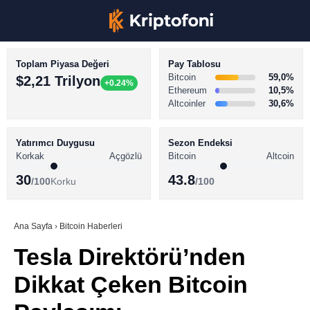
Toplam Piyasa Değeri
Pay Tablosu
Bitcoin
59,0%
$2,21 Trilyon
+0.24%
Ethereum
10,5%
Altcoinler
30,6%
KRİPTO PARA HABERLERİ
Facebook
BİTCOİN HABERLERİ
Yatırımcı Duygusu
Sezon Endeksi
Korkak
Açgözlü
Bitcoin
Altcoin
ALTCOİN HABERLERİ
30
43.8
/100
Korku
/100
AKADEMİ
Instagram
SÖZLÜK
Ana Sayfa
›
Bitcoin Haberleri
Tesla Direktörü’nden
Youtube
Dikkat Çeken Bitcoin
TikTok