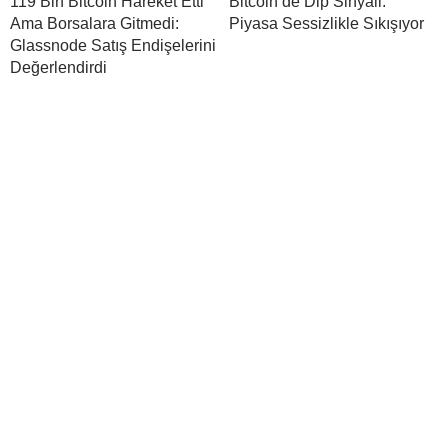
119 Bin Bitcoin Hareket Etti
Bitcoin’de Dip Sinyali:
Ama Borsalara Gitmedi:
Piyasa Sessizlikle Sıkışıyor
Glassnode Satış Endişelerini
Değerlendirdi