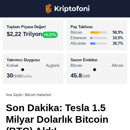
Toplam Piyasa Değeri
Pay Tablosu
Bitcoin
58,9%
$2,22 Trilyon
+0.37%
Ethereum
10,5%
Altcoinler
30,7%
KRİPTO PARA HABERLERİ
Facebook
BİTCOİN HABERLERİ
Yatırımcı Duygusu
Sezon Endeksi
Korkak
Açgözlü
Bitcoin
Altcoin
ALTCOİN HABERLERİ
30
45.8
/100
Korku
/100
AKADEMİ
Instagram
SÖZLÜK
Ana Sayfa
›
Bitcoin Haberleri
Son Dakika: Tesla 1.5
Youtube
Milyar Dolarlık Bitcoin
TikTok