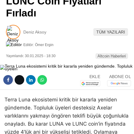
LUNC Coin Fiyatları
Pinterest
Fırladı
LinkedIn
Deniz Aksoy
TÜM YAZILARI
Telegram
Editör:
Ömer Ergin
Yayınlandı: 30.01.2025 - 18:30
Altcoin Haberleri
EKLE
ABONE OL
Terra Luna ekosistemi kritik bir kararla yeniden
gündemde. Topluluk üyeleri desteksiz Axelar
varlıklarını yakmayı öngören teklifi büyük çoğunlukla
onayladı. Bu karar LUNA ve LUNC coin’in fiyatında
yüzde 4’lük ani bir yükselişi tetikledi. Oylamaya