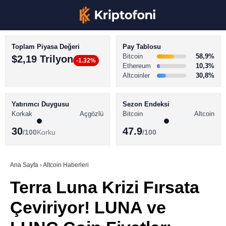
Toplam Piyasa Değeri
Pay Tablosu
Bitcoin
58,9%
$2,19 Trilyon
-1.32%
Ethereum
10,3%
Altcoinler
30,8%
KRİPTO PARA HABERLERİ
Facebook
BİTCOİN HABERLERİ
Yatırımcı Duygusu
Sezon Endeksi
Korkak
Açgözlü
Bitcoin
Altcoin
ALTCOİN HABERLERİ
30
47.9
/100
Korku
/100
AKADEMİ
Instagram
SÖZLÜK
Ana Sayfa
›
Altcoin Haberleri
Terra Luna Krizi Fırsata
Youtube
Çeviriyor! LUNA ve
TikTok