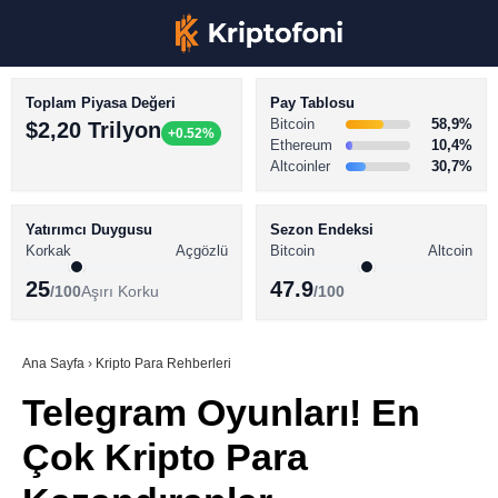
Toplam Piyasa Değeri
Pay Tablosu
Bitcoin
58,9%
$2,20 Trilyon
+0.52%
Ethereum
10,4%
Altcoinler
30,7%
KRİPTO PARA HABERLERİ
Facebook
BİTCOİN HABERLERİ
Yatırımcı Duygusu
Sezon Endeksi
Korkak
Açgözlü
Bitcoin
Altcoin
ALTCOİN HABERLERİ
25
47.9
/100
Aşırı Korku
/100
AKADEMİ
Instagram
SÖZLÜK
Ana Sayfa
›
Kripto Para Rehberleri
Telegram Oyunları! En
Youtube
Çok Kripto Para
TikTok