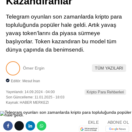
Kazandıranlar
Pinterest
Telegram oyunları son zamanlarda kripto para
LinkedIn
topluluğunda popüler hale geldi. Artık yavaş
yavaş token’larını da piyasa sürmeye
Telegram
başlıyorlar. Token kazandıran bu model tüm
dünya çapında da benimsendi.
Ömer Ergin
TÜM YAZILARI
Editör:
Mesut İnan
Yayınlandı: 14.09.2024 - 04:00
Kripto Para Rehberleri
Son Güncelleme: 11.01.2025 - 18:03
Kaynak: HABER MERKEZI
EKLE
ABONE OL