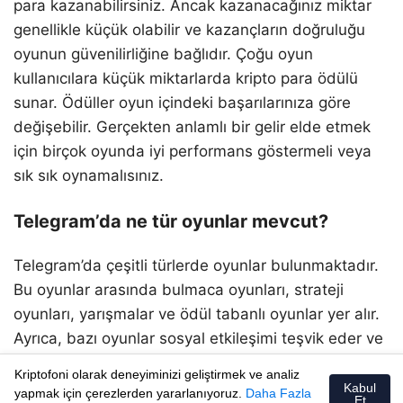
para kazanabilirsiniz. Ancak kazanacağınız miktar
genellikle küçük olabilir ve kazançların doğruluğu
oyunun güvenilirliğine bağlıdır. Çoğu oyun
kullanıcılara küçük miktarlarda kripto para ödülü
sunar. Ödüller oyun içindeki başarılarınıza göre
değişebilir. Gerçekten anlamlı bir gelir elde etmek
için birçok oyunda iyi performans göstermeli veya
sık sık oynamalısınız.
Telegram’da ne tür oyunlar mevcut?
Telegram’da çeşitli türlerde oyunlar bulunmaktadır.
Bu oyunlar arasında bulmaca oyunları, strateji
oyunları, yarışmalar ve ödül tabanlı oyunlar yer alır.
Ayrıca, bazı oyunlar sosyal etkileşimi teşvik eder ve
oyuncular arasında rekabet yaratır. Telegram
Kriptofoni olarak deneyiminizi geliştirmek ve analiz
platformu, oyunların kolayca oynanabilmesi için
Kabul
yapmak için çerezlerden yararlanıyoruz.
Daha Fazla
Et