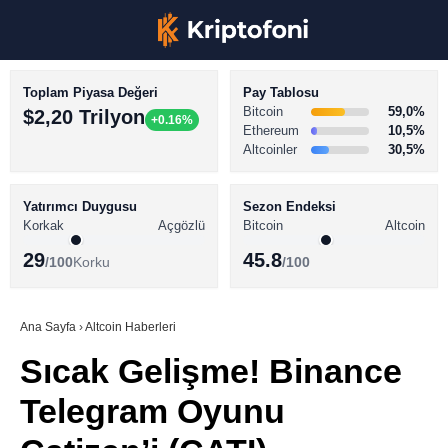
Toplam Piyasa Değeri
Pay Tablosu
Bitcoin
59,0%
$2,20 Trilyon
+0.16%
Ethereum
10,5%
Altcoinler
30,5%
KRİPTO PARA HABERLERİ
Facebook
BİTCOİN HABERLERİ
Yatırımcı Duygusu
Sezon Endeksi
Korkak
Açgözlü
Bitcoin
Altcoin
ALTCOİN HABERLERİ
29
45.8
/100
Korku
/100
AKADEMİ
Instagram
SÖZLÜK
Ana Sayfa
›
Altcoin Haberleri
Sıcak Gelişme! Binance
Youtube
Telegram Oyunu
TikTok