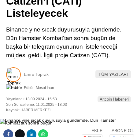
Catizen’i (CATI)
Pinterest
Listeleyecek
LinkedIn
Binance yine sıcak duyurusuyla gündemde.
Dün Hamster Kombat’tan sonra bugün de
Telegram
başka bir telegram oyununun listeleneceği
müjdesi geldi. İlgili proje Catizen (CATI).
Emre Toprak
TÜM YAZILARI
Editör:
Mesut İnan
Yayınlandı: 13.09.2024 - 15:53
Altcoin Haberleri
Son Güncelleme: 11.01.2025 - 18:03
Kaynak: HABER MERKEZI
EKLE
ABONE OL