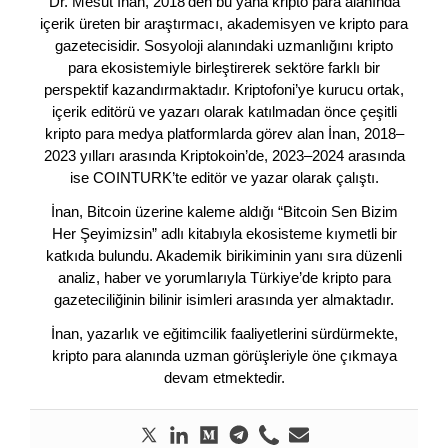
Dr. Mesut İnan, 2018’den bu yana kripto para alanında
içerik üreten bir araştırmacı, akademisyen ve kripto para
gazetecisidir. Sosyoloji alanındaki uzmanlığını kripto
para ekosistemiyle birleştirerek sektöre farklı bir
perspektif kazandırmaktadır. Kriptofoni’ye kurucu ortak,
içerik editörü ve yazarı olarak katılmadan önce çeşitli
kripto para medya platformlarda görev alan İnan, 2018–
2023 yılları arasında Kriptokoin’de, 2023–2024 arasında
ise COINTURK’te editör ve yazar olarak çalıştı.
İnan, Bitcoin üzerine kaleme aldığı “Bitcoin Sen Bizim
Her Şeyimizsin” adlı kitabıyla ekosisteme kıymetli bir
katkıda bulundu. Akademik birikiminin yanı sıra düzenli
analiz, haber ve yorumlarıyla Türkiye’de kripto para
gazeteciliğinin bilinir isimleri arasında yer almaktadır.
İnan, yazarlık ve eğitimcilik faaliyetlerini sürdürmekte,
kripto para alanında uzman görüşleriyle öne çıkmaya
devam etmektedir.