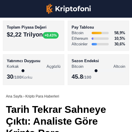
Toplam Piyasa Değeri
Pay Tablosu
Bitcoin
58,9%
$2,22 Trilyon
+0.43%
Ethereum
10,5%
Altcoinler
30,6%
KRİPTO PARA HABERLERİ
Facebook
BİTCOİN HABERLERİ
Yatırımcı Duygusu
Sezon Endeksi
Korkak
Açgözlü
Bitcoin
Altcoin
ALTCOİN HABERLERİ
30
45.8
/100
Korku
/100
AKADEMİ
Instagram
SÖZLÜK
Ana Sayfa
›
Kripto Para Haberleri
Tarih Tekrar Sahneye
Youtube
Çıktı: Analiste Göre
TikTok