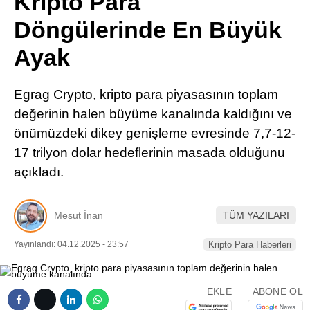
Kripto Para
Pinterest
Döngülerinde En Büyük
Ayak
LinkedIn
Egrag Crypto, kripto para piyasasının toplam
Telegram
değerinin halen büyüme kanalında kaldığını ve
önümüzdeki dikey genişleme evresinde 7,7-12-
17 trilyon dolar hedeflerinin masada olduğunu
açıkladı.
Mesut İnan
TÜM YAZILARI
Yayınlandı: 04.12.2025 - 23:57
Kripto Para Haberleri
EKLE
ABONE OL