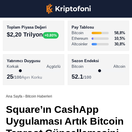
Toplam Piyasa Değeri
Pay Tablosu
Bitcoin
58,8%
$2,20 Trilyon
+0.80%
Ethereum
10,5%
Altcoinler
30,8%
KRİPTO PARA HABERLERİ
Facebook
BİTCOİN HABERLERİ
Yatırımcı Duygusu
Sezon Endeksi
Korkak
Açgözlü
Bitcoin
Altcoin
ALTCOİN HABERLERİ
25
52.1
/100
Aşırı Korku
/100
AKADEMİ
Instagram
SÖZLÜK
Ana Sayfa
›
Bitcoin Haberleri
Square’ın CashApp
Youtube
Uygulaması Artık Bitcoin
TikTok