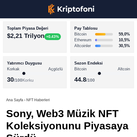
Toplam Piyasa Değeri
Pay Tablosu
Bitcoin
59,0%
$2,21 Trilyon
+0.43%
Ethereum
10,5%
Altcoinler
30,5%
KRİPTO PARA HABERLERİ
Facebook
BİTCOİN HABERLERİ
Yatırımcı Duygusu
Sezon Endeksi
Korkak
Açgözlü
Bitcoin
Altcoin
ALTCOİN HABERLERİ
30
44.8
/100
Korku
/100
AKADEMİ
Instagram
SÖZLÜK
Ana Sayfa
›
NFT Haberleri
Sony, Web3 Müzik NFT
Youtube
Koleksiyonunu Piyasaya
TikTok