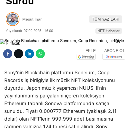
Sürdü
Pinterest
Mesut İnan
TÜM YAZILARI
LinkedIn
Yayınlandı: 07.02.2025 - 16:00
NFT Haberleri
Telegram
EKLE
ABONE OL
Sony’nin Blockchain platformu Soneium, Coop
Records iş birliğiyle ilk müzik NFT koleksiyonunu
duyurdu. Japon müzik yapımcısı NUU$HI’nin
yayınlanmamış parçalarını içeren koleksiyon
Ethereum tabanlı Sonova platformunda satışa
sunuldu. Fiyatı 0.000777 Ethereum (yaklaşık 2.11
dolar) olan NFT’lerin 999,999 adet basılmasına
rağmen yalnızca 124 tanesi satın alındı. Sony,