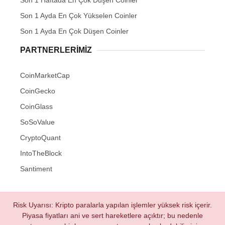
Son 1 Haftada En Çok Düşen Coinler
Son 1 Ayda En Çok Yükselen Coinler
Son 1 Ayda En Çok Düşen Coinler
PARTNERLERIMIZ
CoinMarketCap
CoinGecko
CoinGlass
SoSoValue
CryptoQuant
IntoTheBlock
Santiment
Risk Uyarısı: Kripto paralarla yapılan işlemler yüksek risk içerir.
Piyasa fiyatları ani ve sert hareketlere açıktır; bu nedenle