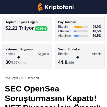
Toplam Piyasa Değeri
Pay Tablosu
Bitcoin
59,0%
$2,21 Trilyon
+0.95%
Ethereum
10,5%
Altcoinler
30,5%
KRİPTO PARA HABERLERİ
Facebook
BİTCOİN HABERLERİ
Yatırımcı Duygusu
Sezon Endeksi
Korkak
Açgözlü
Bitcoin
Altcoin
ALTCOİN HABERLERİ
30
44.8
/100
Korku
/100
AKADEMİ
Instagram
SÖZLÜK
Ana Sayfa
›
NFT Haberleri
SEC OpenSea
Youtube
Soruşturmasını Kapattı!
TikTok