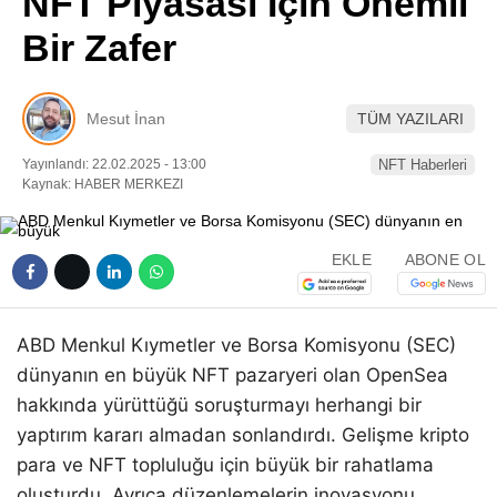
NFT Piyasası İçin Önemli
Pinterest
Bir Zafer
LinkedIn
Mesut İnan
TÜM YAZILARI
Telegram
Yayınlandı: 22.02.2025 - 13:00
NFT Haberleri
Kaynak: HABER MERKEZI
EKLE
ABONE OL
ABD Menkul Kıymetler ve Borsa Komisyonu (SEC)
dünyanın en büyük NFT pazaryeri olan OpenSea
hakkında yürüttüğü soruşturmayı herhangi bir
yaptırım kararı almadan sonlandırdı. Gelişme kripto
para ve NFT topluluğu için büyük bir rahatlama
oluşturdu. Ayrıca düzenlemelerin inovasyonu