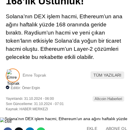
168’lik Üstünlük!
Pinterest
Solana’nın DEX işlem hacmi, Ethereum’un ana
LinkedIn
ağını haftalık yüzde 168 oranında geride
bıraktı. Raydium’un hacmi ve yeni çıkan
Telegram
token’ların etkisiyle Solana’da yoğun bir ticaret
hacmi oluştu. Ethereum’un Layer-2 çözümleri
gelecekte bu rekabette etkili olabilir.
Emre Toprak
TÜM YAZILARI
Editör:
Ömer Ergin
Yayınlandı: 31.10.2024 - 06:00
Altcoin Haberleri
Son Güncelleme: 31.10.2024 - 07:01
Kaynak: HABER MERKEZI
EKLE
ABONE OL