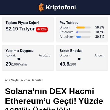
Toplam Piyasa Değeri
Pay Tablosu
Bitcoin
58,9%
$2,19 Trilyon
-0.72%
Ethereum
10,5%
Altcoinler
30,6%
KRİPTO PARA HABERLERİ
Facebook
BİTCOİN HABERLERİ
Yatırımcı Duygusu
Sezon Endeksi
Korkak
Açgözlü
Bitcoin
Altcoin
ALTCOİN HABERLERİ
29
43.8
/100
Korku
/100
AKADEMİ
Instagram
SÖZLÜK
Ana Sayfa
›
Altcoin Haberleri
Solana’nın DEX Hacmi
Youtube
Ethereum’u Geçti! Yüzde
TikTok