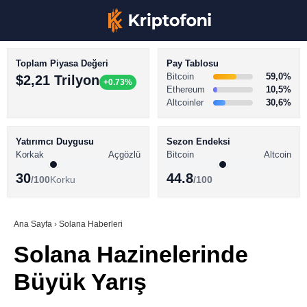
Toplam Piyasa Değeri
Pay Tablosu
Bitcoin
59,0%
$2,21 Trilyon
+0.73%
Ethereum
10,5%
Altcoinler
30,6%
KRİPTO PARA HABERLERİ
Facebook
BİTCOİN HABERLERİ
Yatırımcı Duygusu
Sezon Endeksi
Korkak
Açgözlü
Bitcoin
Altcoin
ALTCOİN HABERLERİ
30
44.8
/100
Korku
/100
AKADEMİ
Instagram
SÖZLÜK
Ana Sayfa
›
Solana Haberleri
Solana Hazinelerinde
Youtube
Büyük Yarış
TikTok