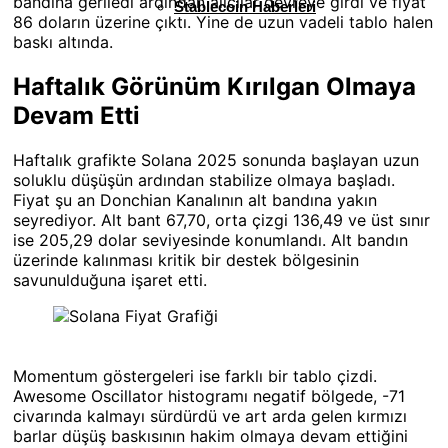
bandına geriledi ardından alıcılar devreye girdi ve fiyat
Stablecoin Haberleri
86 doların üzerine çıktı. Yine de uzun vadeli tablo halen
baskı altında.
Haftalık Görünüm Kırılgan Olmaya
Devam Etti
Haftalık grafikte Solana 2025 sonunda başlayan uzun
soluklu düşüşün ardından stabilize olmaya başladı.
Fiyat şu an Donchian Kanalının alt bandına yakın
seyrediyor. Alt bant 67,70, orta çizgi 136,49 ve üst sınır
ise 205,29 dolar seviyesinde konumlandı. Alt bandın
üzerinde kalınması kritik bir destek bölgesinin
savunulduğuna işaret etti.
Momentum göstergeleri ise farklı bir tablo çizdi.
Awesome Oscillator histogramı negatif bölgede, -71
civarında kalmayı sürdürdü ve art arda gelen kırmızı
barlar düşüş baskısının hakim olmaya devam ettiğini