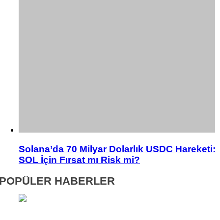
Solana’da 70 Milyar Dolarlık USDC Hareketi:
SOL İçin Fırsat mı Risk mi?
POPÜLER HABERLER