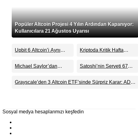
Popüler Altcoin Projesi 4 Yılın Ardından Kapanıyor:
Kullanıcılara 21 Ağustos Uyarısı
Upbit 6 Altcoin’i Aynı
Kriptoda Kritik Hafta
Anda Listeliyor
Başlıyor: İşte Gün Gün
Yaşanacaklar
Michael Saylor’dan
Satoshi’nin Serveti 67
Bitcoin Sinyali: Strategy
Milyar Dolar Eridi: Asıl
Yeniden Alıma mı
Risk Ne?
Grayscale’den 3 Altcoin ETF’sinde Sürpriz Karar: ADA,
Hazırlanıyor?
HBAR ve DOT İçin Ne Anlama Geliyor?
Sosyal medya hesaplarımızı keşfedin