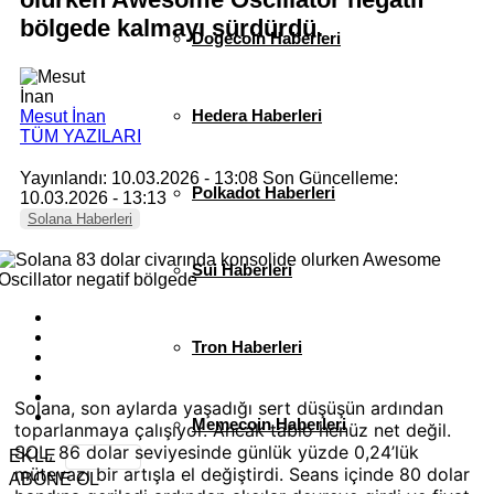
bölgede kalmayı sürdürdü.
Dogecoin Haberleri
Hedera Haberleri
Mesut İnan
TÜM YAZILARI
Yayınlandı: 10.03.2026 - 13:08
Son Güncelleme:
Polkadot Haberleri
10.03.2026 - 13:13
Solana Haberleri
Sui Haberleri
Tron Haberleri
Solana, son aylarda yaşadığı sert düşüşün ardından
Memecoin Haberleri
toparlanmaya çalışıyor. Ancak tablo henüz net değil.
SOL, 86 dolar seviyesinde günlük yüzde 0,24’lük
EKLE
mütevazı bir artışla el değiştirdi. Seans içinde 80 dolar
ABONE OL