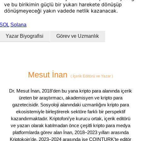
ve bu birikimin güçlü bir yukarı harekete dönüşüp
dönüşmeyeceği yakın vadede netlik kazanacak.
SOL
Solana
Yazar Biyografisi
Görev ve Uzmanlık
Mesut İnan
(
İçerik Editörü ve Yazar
)
Dr. Mesut İnan, 2018’den bu yana kripto para alanında içerik
üreten bir araştırmacı, akademisyen ve kripto para
gazetecisidir. Sosyoloji alanındaki uzmanlığını kripto para
ekosistemiyle birleştirerek sektöre farklı bir perspektif
kazandırmaktadır. Kriptofoni’ye kurucu ortak, içerik editörü
ve yazarı olarak katılmadan önce çeşitli kripto para medya
platformlarda görev alan İnan, 2018–2023 yılları arasında
Kriptokoin’de, 2023–2024 arasında ise COINTURK’te editör