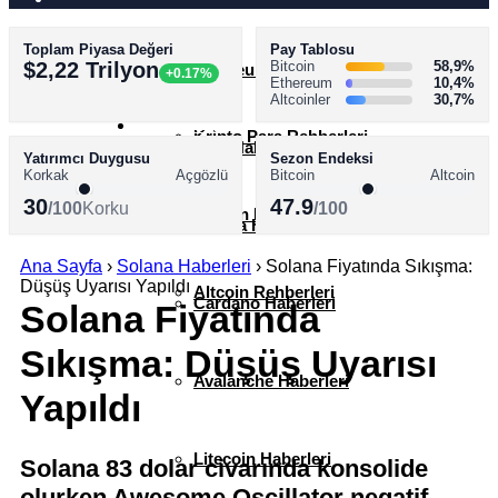
Toplam Piyasa Değeri
Pay Tablosu
AKADEMİ
$2,22 Trilyon
Bitcoin
58,9%
Ethereum Haberleri
+0.17%
Ethereum
10,4%
Altcoinler
30,7%
SÖZLÜK
Kripto Para Rehberleri
XRP Haberleri
Yatırımcı Duygusu
Sezon Endeksi
Korkak
Açgözlü
Bitcoin
Altcoin
30
47.9
/100
Korku
/100
Bitcoin Rehberleri
Solana Haberleri
Ana Sayfa
›
Solana Haberleri
›
Solana Fiyatında Sıkışma:
Düşüş Uyarısı Yapıldı
Altcoin Rehberleri
Cardano Haberleri
Solana Fiyatında
Sıkışma: Düşüş Uyarısı
Avalanche Haberleri
Yapıldı
Litecoin Haberleri
Solana 83 dolar civarında konsolide
olurken Awesome Oscillator negatif