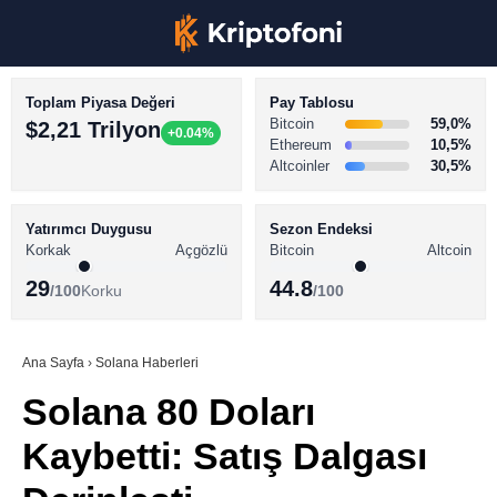
Toplam Piyasa Değeri
Pay Tablosu
Bitcoin
59,0%
$2,21 Trilyon
+0.04%
Ethereum
10,5%
Altcoinler
30,5%
KRİPTO PARA HABERLERİ
Facebook
BİTCOİN HABERLERİ
Yatırımcı Duygusu
Sezon Endeksi
Korkak
Açgözlü
Bitcoin
Altcoin
ALTCOİN HABERLERİ
29
44.8
/100
Korku
/100
AKADEMİ
Instagram
SÖZLÜK
Ana Sayfa
›
Solana Haberleri
Solana 80 Doları
Youtube
Kaybetti: Satış Dalgası
TikTok