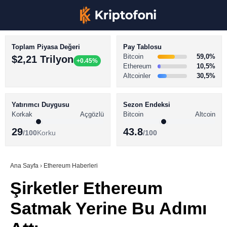
Toplam Piyasa Değeri
Pay Tablosu
Bitcoin
59,0%
$2,21 Trilyon
+0.45%
Ethereum
10,5%
Altcoinler
30,5%
KRİPTO PARA HABERLERİ
Facebook
BİTCOİN HABERLERİ
Yatırımcı Duygusu
Sezon Endeksi
Korkak
Açgözlü
Bitcoin
Altcoin
ALTCOİN HABERLERİ
29
43.8
/100
Korku
/100
AKADEMİ
Instagram
SÖZLÜK
Ana Sayfa
›
Ethereum Haberleri
Şirketler Ethereum
Youtube
Satmak Yerine Bu Adımı
TikTok