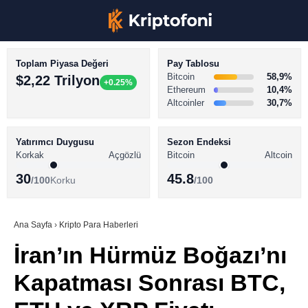
Toplam Piyasa Değeri
Pay Tablosu
Bitcoin
58,9%
$2,22 Trilyon
+0.25%
Ethereum
10,4%
Altcoinler
30,7%
KRİPTO PARA HABERLERİ
Facebook
BİTCOİN HABERLERİ
Yatırımcı Duygusu
Sezon Endeksi
Korkak
Açgözlü
Bitcoin
Altcoin
ALTCOİN HABERLERİ
30
45.8
/100
Korku
/100
AKADEMİ
Instagram
SÖZLÜK
Ana Sayfa
›
Kripto Para Haberleri
İran’ın Hürmüz Boğazı’nı
Youtube
Kapatması Sonrası BTC,
TikTok