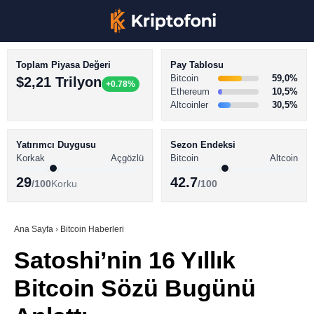
Toplam Piyasa Değeri
Pay Tablosu
Bitcoin
59,0%
$2,21 Trilyon
+0.78%
Ethereum
10,5%
Altcoinler
30,5%
KRİPTO PARA HABERLERİ
Facebook
BİTCOİN HABERLERİ
Yatırımcı Duygusu
Sezon Endeksi
Korkak
Açgözlü
Bitcoin
Altcoin
ALTCOİN HABERLERİ
29
42.7
/100
Korku
/100
AKADEMİ
Instagram
SÖZLÜK
Ana Sayfa
›
Bitcoin Haberleri
Satoshi’nin 16 Yıllık
Youtube
Bitcoin Sözü Bugünü
TikTok