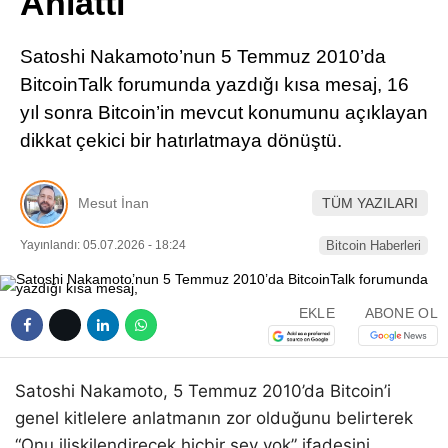
Anlattı
Pinterest
Satoshi Nakamoto’nun 5 Temmuz 2010’da
LinkedIn
BitcoinTalk forumunda yazdığı kısa mesaj, 16
yıl sonra Bitcoin’in mevcut konumunu açıklayan
Telegram
dikkat çekici bir hatırlatmaya dönüştü.
Mesut İnan
TÜM YAZILARI
Yayınlandı: 05.07.2026 - 18:24
Bitcoin Haberleri
EKLE
ABONE OL
Satoshi Nakamoto, 5 Temmuz 2010’da Bitcoin’i
genel kitlelere anlatmanın zor olduğunu belirterek
“Onu ilişkilendirecek hiçbir şey yok” ifadesini