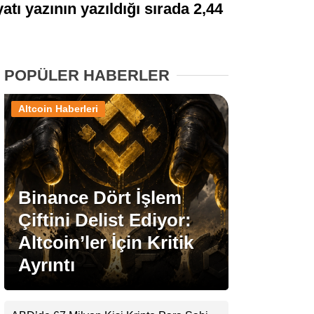
atı yazının yazıldığı sırada 2,44
Stablecoin Haberleri
POPÜLER HABERLER
Facebook
Altcoin Haberleri
Instagram
Binance Dört İşlem
Youtube
Çiftini Delist Ediyor:
Altcoin’ler İçin Kritik
TikTok
Ayrıntı
Pinterest