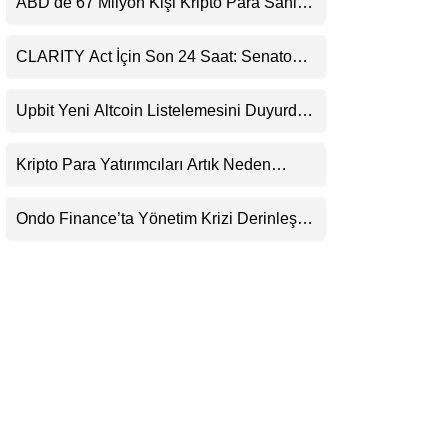
ABD’de 67 Milyon Kişi Kripto Para Sahibi:
LinkedIn
Ripple’dan “Eski Algılar Yıkıldı” Mesajı
CLARITY Act İçin Son 24 Saat: Senato
Telegram
Matematiği Kripto Para Piyasasının
Beklentisini Bozabilir
Upbit Yeni Altcoin Listelemesini Duyurdu:
KRW, BTC ve USDT Paritelerinde İşlem
Görecek
Kripto Para Yatırımcıları Artık Neden
Evlerinde Hedef Alınıyor?
Ondo Finance’ta Yönetim Krizi Derinleşti:
Milyarlarca Dolarlık Tokenizasyon Devinin
Kontrolü Mahkemeye Taşındı