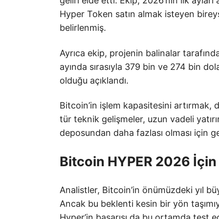
geliri elde etti. Ekip, 2026’nın ilk ayla
Hyper Token satın almak isteyen bireysel
belirlenmiş.
Ayrıca ekip, projenin balinalar tarafın
ayında sırasıyla 379 bin ve 274 bin dolar
olduğu açıklandı.
Bitcoin’in işlem kapasitesini artırmak, d
tür teknik gelişmeler, uzun vadeli yatırı
deposundan daha fazlası olması için ge
Bitcoin HYPER 2026 İçin 
Analistler, Bitcoin’in önümüzdeki yıl bü
Ancak bu beklenti kesin bir yön taşımı
Hyper’in başarısı da bu ortamda test edi