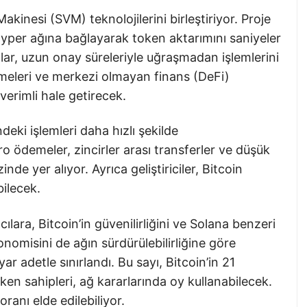
kinesi (SVM) teknolojilerini birleştiriyor. Proje
Hyper ağına bağlayarak token aktarımını saniyeler
lar, uzun onay süreleriyle uğraşmadan işlemlerini
eşmeleri ve merkezi olmayan finans (DeFi)
verimli hale getirecek.
deki işlemleri daha hızlı şekilde
kro ödemeler, zincirler arası transferler ve düşük
inde yer alıyor. Ayrıca geliştiriciler, Bitcoin
bilecek.
lara, Bitcoin’in güvenilirliğini ve Solana benzeri
onomisini de ağın sürdürülebilirliğine göre
r adetle sınırlandı. Bu sayı, Bitcoin’in 21
ken sahipleri, ağ kararlarında oy kullanabilecek.
ranı elde edilebiliyor.