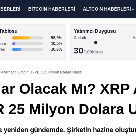
ABERLERİ
BİTCOİN HABERLERİ
ALTCOİN HABERLERİ
Tablosu
Yatırımcı Duygusu
n
58,9%
Korkak
A
eum
10,5%
30
nler
30,6%
/100
Korku
Alternatifi Bitcoin HYPER 25 Milyon Dolara Ulaştı
ar Olacak Mı? XRP A
 25 Milyon Dolara U
a yeniden gündemde. Şirketin hazine oluştur