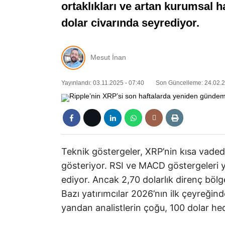
ortaklıkları ve artan kurumsal ha
dolar civarında seyrediyor.
Mesut İnan
Yayınlandı: 03.11.2025 - 07:40
Son Güncelleme: 24.02.2
Teknik göstergeler, XRP’nin kısa vadede 
gösteriyor. RSI ve MACD göstergeleri y
ediyor. Ancak 2,70 dolarlık direnç bölge
Bazı yatırımcılar 2026’nın ilk çeyreği
yandan analistlerin çoğu, 100 dolar hed