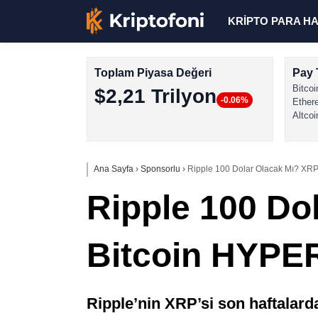
KRİPTO PARA H
Toplam Piyasa Değeri
Pay 
Bitcoi
$2,21 Trilyon
-0.06%
Ether
Altcoi
Ana Sayfa
›
Sponsorlu
›
Ripple 100 Dolar Olacak Mı? XRP 
Ripple 100 Dol
Bitcoin HYPER
Ripple’nin XRP’si son haftalard