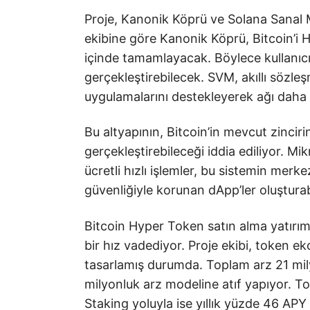
Proje, Kanonik Köprü ve Solana Sanal Ma
ekibine göre Kanonik Köprü, Bitcoin’i 
içinde tamamlayacak. Böylece kullanıcı
gerçekleştirebilecek. SVM, akıllı sözl
uygulamalarını destekleyerek ağı daha 
Bu altyapının, Bitcoin’in mevcut zincirin
gerçekleştirebileceği iddia ediliyor. Mi
ücretli hızlı işlemler, bu sistemin merkez
güvenliğiyle korunan dApp’ler oluştura
Bitcoin Hyper Token satın alma yatırımcı
bir hız vadediyor. Proje ekibi, token ek
tasarlamış durumda. Toplam arz 21 milya
milyonluk arz modeline atıf yapıyor. To
Staking yoluyla ise yıllık yüzde 46 APY o