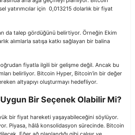
rı arasında ana ağa geçmeyi planlıyor. Bitcoin
 yatırımcılar için 0,013215 dolarlık bir fiyat
dan da talep gördüğünü belirtiyor. Örneğin Ekim
lık alımlarla satışa katkı sağlayan bir balina
oğrudan fiyatla ilgili bir gelişme değil. Ancak bu
mları belirliyor. Bitcoin Hyper, Bitcoin’in bir değer
reken altyapıyı oluşturmayı hedefliyor.
Uygun Bir Seçenek Olabilir Mi?
yük bir fiyat hareketi yaşayabileceğini söylüyor.
yor. Piyasa, hâlâ konsolidasyon sürecinde. Bitcoin
lecek. Eğer ağ planlandığı gibi çalışır ve