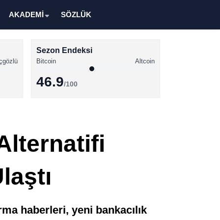
AKADEMİ
SÖZLÜK
Sezon Endeksi
çgözlü
Bitcoin
Altcoin
46.9
/100
Kripto Para Haberleri
Bitcoin Haberleri
lternatifi
Altcoin Haberleri
Ethereum Haberleri
laştı
Solana Haberleri
XRP Haberleri
ma haberleri, yeni bankacılık
Memecoin Haberleri