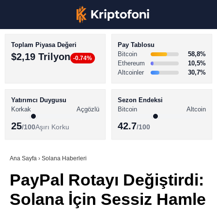
Toplam Piyasa Değeri
Pay Tablosu
Bitcoin
58,8%
$2,19 Trilyon
-0.74%
Ethereum
10,5%
Altcoinler
30,7%
KRİPTO PARA HABERLERİ
Facebook
BİTCOİN HABERLERİ
Yatırımcı Duygusu
Sezon Endeksi
Korkak
Açgözlü
Bitcoin
Altcoin
ALTCOİN HABERLERİ
25
42.7
/100
Aşırı Korku
/100
AKADEMİ
Instagram
SÖZLÜK
Ana Sayfa
›
Solana Haberleri
PayPal Rotayı Değiştirdi:
Youtube
Solana İçin Sessiz Hamle
TikTok