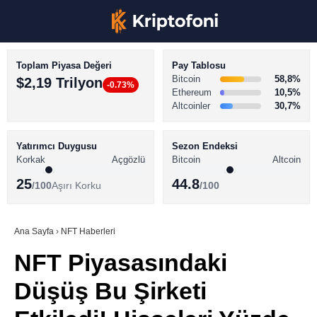
Toplam Piyasa Değeri
Pay Tablosu
Bitcoin
58,8%
$2,19 Trilyon
-0.73%
Ethereum
10,5%
Altcoinler
30,7%
KRİPTO PARA HABERLERİ
Facebook
BİTCOİN HABERLERİ
Yatırımcı Duygusu
Sezon Endeksi
Korkak
Açgözlü
Bitcoin
Altcoin
ALTCOİN HABERLERİ
25
44.8
/100
Aşırı Korku
/100
AKADEMİ
Instagram
SÖZLÜK
Ana Sayfa
›
NFT Haberleri
NFT Piyasasındaki
Youtube
Düşüş Bu Şirketi
TikTok