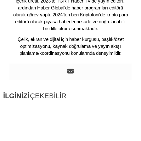
içerik üretti. 2023’te TGRT Haber TV’de yayın editörü,
ardından Haber Global’de haber programları editörü
olarak görev yaptı. 2024’ten beri Kriptofoni’de kripto para
editörü olarak piyasa haberlerini sade ve doğrulanabilir
bir dille okura sunmaktadır.
Çelik, ekran ve dijital için haber kurgusu, başlık/özet
optimizasyonu, kaynak doğrulama ve yayın akışı
planlama/koordinasyonu konularında deneyimlidir.
İLGİNİZİ
ÇEKEBİLİR