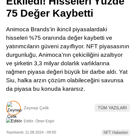
Etkiledi! Hisseleri Yüzde
Pinterest
75 Değer Kaybetti
LinkedIn
Animoca Brands’in ikincil piyasalardaki
hisseleri %75 oranında değer kaybetti ve
Telegram
yatırımcıların güveni zayıflıyor. NFT piyasasının
durgunluğu, Animoca’nın çekiciliğini azaltıyor
ve şirketin 3,3 milyar dolarlık varlıklarına
rağmen piyasa değeri büyük bir darbe aldı. Yat
Siu, halka arzın çözüm olabileceğini savunsa
da piyasa bu konuda kararsız.
Zeynep Çelik
TÜM YAZILARI
Editör:
Ömer Ergin
Yayınlandı: 11.08.2024 - 09:00
NFT Haberleri