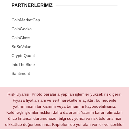
PARTNERLERIMIZ
CoinMarketCap
CoinGecko
CoinGlass
SoSoValue
CryptoQuant
IntoTheBlock
Santiment
Risk Uyarısı: Kripto paralarla yapılan işlemler yüksek risk içerir.
Piyasa fiyatları ani ve sert hareketlere açıktır; bu nedenle
yatırımınızın bir kısmını veya tamamını kaybedebilirsiniz.
Kaldıraçlı işlemler riskleri daha da artırır. Yatırım kararı almadan
önce finansal durumunuzu, bilgi seviyenizi ve risk toleransınızı
dikkatlice değerlendiriniz. Kriptofoni’de yer alan veriler ve içerikler