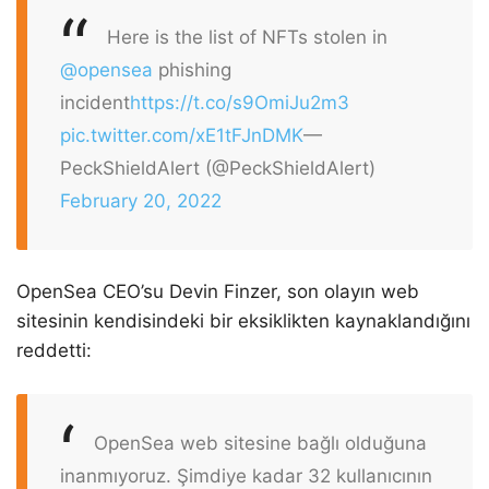
Here is the list of NFTs stolen in
@opensea
phishing
incident
https://t.co/s9OmiJu2m3
pic.twitter.com/xE1tFJnDMK
—
PeckShieldAlert (@PeckShieldAlert)
February 20, 2022
OpenSea CEO’su Devin Finzer, son olayın web
sitesinin kendisindeki bir eksiklikten kaynaklandığını
reddetti:
OpenSea web sitesine bağlı olduğuna
inanmıyoruz. Şimdiye kadar 32 kullanıcının