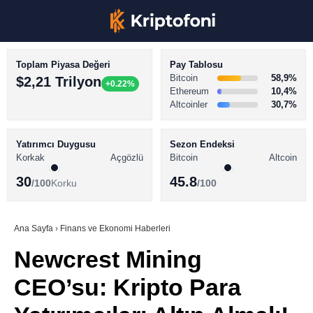
Toplam Piyasa Değeri
Pay Tablosu
Bitcoin
58,9%
$2,21 Trilyon
+0.22%
Ethereum
10,4%
Altcoinler
30,7%
KRİPTO PARA HABERLERİ
Facebook
BİTCOİN HABERLERİ
Yatırımcı Duygusu
Sezon Endeksi
Korkak
Açgözlü
Bitcoin
Altcoin
ALTCOİN HABERLERİ
30
45.8
/100
Korku
/100
AKADEMİ
Instagram
SÖZLÜK
Ana Sayfa
›
Finans ve Ekonomi Haberleri
Newcrest Mining
Youtube
CEO’su: Kripto Para
TikTok