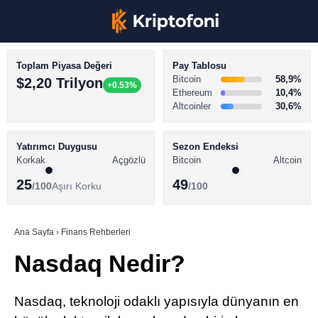
Toplam Piyasa Değeri
Pay Tablosu
Bitcoin
58,9%
$2,20 Trilyon
+0.53%
Ethereum
10,4%
Altcoinler
30,6%
KRİPTO PARA HABERLERİ
Facebook
BİTCOİN HABERLERİ
Yatırımcı Duygusu
Sezon Endeksi
Korkak
Açgözlü
Bitcoin
Altcoin
ALTCOİN HABERLERİ
25
49
/100
Aşırı Korku
/100
AKADEMİ
Instagram
SÖZLÜK
Ana Sayfa
›
Finans Rehberleri
Nasdaq Nedir?
Youtube
TikTok
Nasdaq, teknoloji odaklı yapısıyla dünyanın en