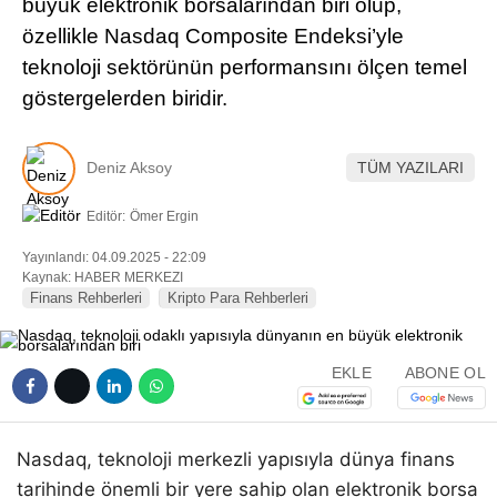
büyük elektronik borsalarından biri olup,
Pinterest
özellikle Nasdaq Composite Endeksi’yle
teknoloji sektörünün performansını ölçen temel
LinkedIn
göstergelerden biridir.
Telegram
Deniz Aksoy
TÜM YAZILARI
Editör:
Ömer Ergin
Yayınlandı: 04.09.2025 - 22:09
Kaynak: HABER MERKEZI
Finans Rehberleri
Kripto Para Rehberleri
EKLE
ABONE OL
Nasdaq, teknoloji merkezli yapısıyla dünya finans
tarihinde önemli bir yere sahip olan elektronik borsa