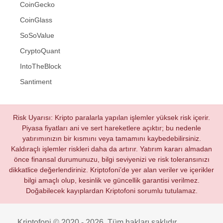
CoinGecko
CoinGlass
SoSoValue
CryptoQuant
IntoTheBlock
Santiment
Risk Uyarısı: Kripto paralarla yapılan işlemler yüksek risk içerir.
Piyasa fiyatları ani ve sert hareketlere açıktır; bu nedenle
yatırımınızın bir kısmını veya tamamını kaybedebilirsiniz.
Kaldıraçlı işlemler riskleri daha da artırır. Yatırım kararı almadan
önce finansal durumunuzu, bilgi seviyenizi ve risk toleransınızı
dikkatlice değerlendiriniz. Kriptofoni’de yer alan veriler ve içerikler
bilgi amaçlı olup, kesinlik ve güncellik garantisi verilmez.
Doğabilecek kayıplardan Kriptofoni sorumlu tutulamaz.
Kriptofoni © 2020 - 2026. Tüm hakları saklıdır.