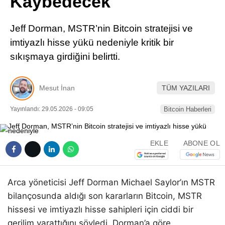
Kaybedecek
Pinterest
Jeff Dorman, MSTR’nin Bitcoin stratejisi ve
LinkedIn
imtiyazlı hisse yükü nedeniyle kritik bir
sıkışmaya girdiğini belirtti.
Telegram
Mesut İnan
TÜM YAZILARI
Yayınlandı: 29.05.2026 - 09:05
Bitcoin Haberleri
EKLE
ABONE OL
Arca yöneticisi Jeff Dorman Michael Saylor’ın MSTR
bilançosunda aldığı son kararların Bitcoin, MSTR
hissesi ve imtiyazlı hisse sahipleri için ciddi bir
gerilim yarattığını söyledi. Dorman’a göre