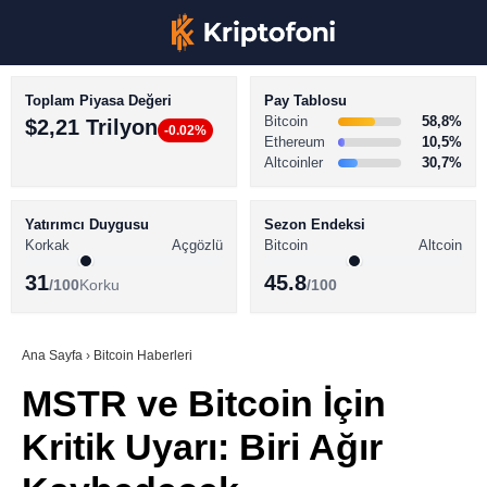
Toplam Piyasa Değeri
Pay Tablosu
Bitcoin
58,8%
$2,21 Trilyon
-0.02%
Ethereum
10,5%
Altcoinler
30,7%
KRİPTO PARA HABERLERİ
Facebook
BİTCOİN HABERLERİ
Yatırımcı Duygusu
Sezon Endeksi
Korkak
Açgözlü
Bitcoin
Altcoin
ALTCOİN HABERLERİ
31
45.8
/100
Korku
/100
AKADEMİ
Instagram
SÖZLÜK
Ana Sayfa
›
Bitcoin Haberleri
MSTR ve Bitcoin İçin
Youtube
Kritik Uyarı: Biri Ağır
TikTok