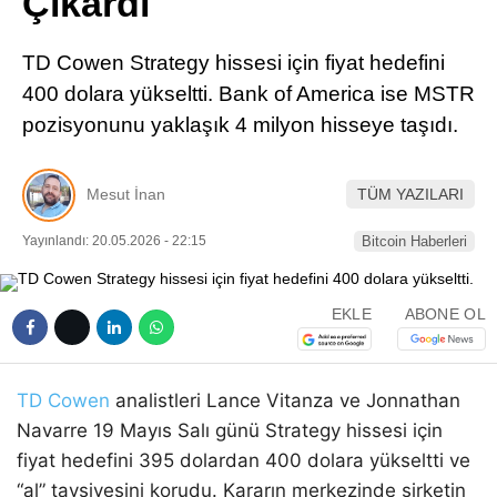
Çıkardı
Pinterest
TD Cowen Strategy hissesi için fiyat hedefini
LinkedIn
400 dolara yükseltti. Bank of America ise MSTR
pozisyonunu yaklaşık 4 milyon hisseye taşıdı.
Telegram
Mesut İnan
TÜM YAZILARI
Yayınlandı: 20.05.2026 - 22:15
Bitcoin Haberleri
EKLE
ABONE OL
TD Cowen
analistleri Lance Vitanza ve Jonnathan
Navarre 19 Mayıs Salı günü Strategy hissesi için
fiyat hedefini 395 dolardan 400 dolara yükseltti ve
“al” tavsiyesini korudu. Kararın merkezinde şirketin