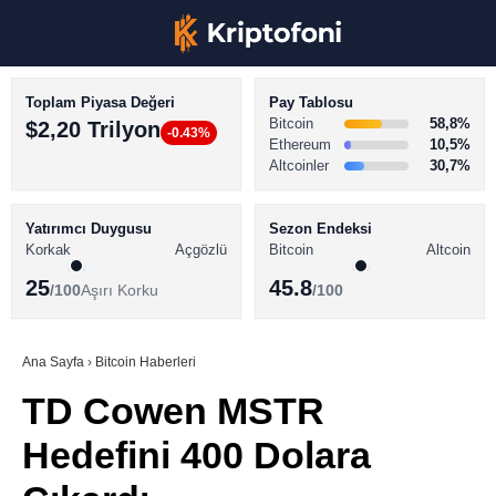
Toplam Piyasa Değeri
Pay Tablosu
Bitcoin
58,8%
$2,20 Trilyon
-0.43%
Ethereum
10,5%
Altcoinler
30,7%
KRİPTO PARA HABERLERİ
Facebook
BİTCOİN HABERLERİ
Yatırımcı Duygusu
Sezon Endeksi
Korkak
Açgözlü
Bitcoin
Altcoin
ALTCOİN HABERLERİ
25
45.8
/100
Aşırı Korku
/100
AKADEMİ
Instagram
SÖZLÜK
Ana Sayfa
›
Bitcoin Haberleri
TD Cowen MSTR
Youtube
Hedefini 400 Dolara
TikTok