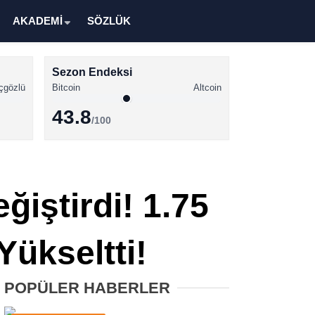
AKADEMİ
SÖZLÜK
Sezon Endeksi
çgözlü
Bitcoin
Altcoin
43.8
/100
Kripto Para Haberleri
Bitcoin Haberleri
ğiştirdi! 1.75
Altcoin Haberleri
Ethereum Haberleri
Yükseltti!
Solana Haberleri
POPÜLER HABERLER
XRP Haberleri
Memecoin Haberleri