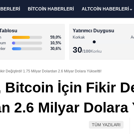
ABERLERİ
BİTCOİN HABERLERİ
ALTCOİN HABERLERİ
Tablosu
Yatırımcı Duygusu
n
59,0%
Korkak
A
eum
10,5%
30
nler
30,6%
/100
Korku
ikir Değiştirdi! 1.75 Milyar Dolardan 2.6 Milyar Dolara Yükseltti!
Bitcoin İçin Fikir De
n 2.6 Milyar Dolara 
TÜM YAZILARI