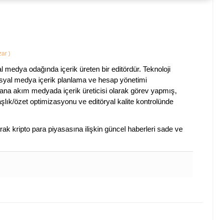
azar
)
al medya odağında içerik üreten bir editördür. Teknoloji
sosyal medya içerik planlama ve hesap yönetimi
na akım medyada içerik üreticisi olarak görev yapmış,
aşlık/özet optimizasyonu ve editöryal kalite kontrolünde
arak kripto para piyasasına ilişkin güncel haberleri sade ve