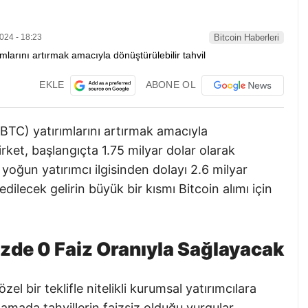
024 - 18:23
Bitcoin Haberleri
EKLE
ABONE OL
BTC) yatırımlarını artırmak amacıyla
 Şirket, başlangıçta 1.75 milyar dolar olarak
e yoğun yatırımcı ilgisinden dolayı 2.6 milyar
edilecek gelirin büyük bir kısmı Bitcoin alımı için
üzde 0 Faiz Oranıyla Sağlayacak
zel bir teklifle nitelikli kurumsal yatırımcılara
lamada tahvillerin faizsiz olduğu vurgular