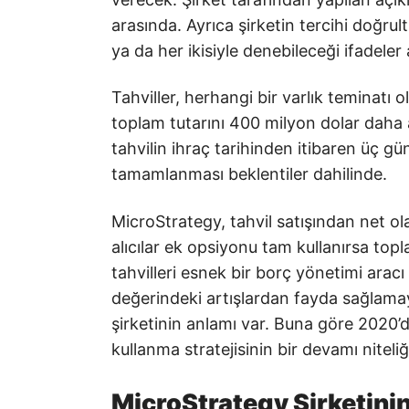
arasında. Ayrıca şirketin tercihi doğrul
ya da her ikisiyle denebileceği ifadeler
Tahviller, herhangi bir varlık teminatı o
toplam tutarını 400 milyon dolar daha
tahvilin ihraç tarihinden itibaren üç gü
tamamlanması beklentiler dahilinde.
MicroStrategy, tahvil satışından net ola
alıcılar ek opsiyonu tam kullanırsa topl
tahvilleri esnek bir borç yönetimi ara
değerindeki artışlardan fayda sağlama
şirketinin anlamı var. Buna göre 2020’d
kullanma stratejisinin bir devamı niteli
MicroStrategy Şirketinin