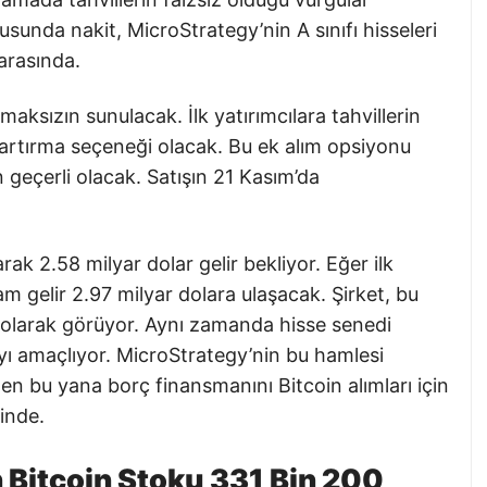
tusunda nakit, MicroStrategy’nin A sınıfı hisseleri
 arasında.
lmaksızın sunulacak. İlk yatırımcılara tahvillerin
 artırma seçeneği olacak. Bu ek alım opsiyonu
n geçerli olacak. Satışın 21 Kasım’da
rak 2.58 milyar dolar gelir bekliyor. Eğer ilk
am gelir 2.97 milyar dolara ulaşacak. Şirket, bu
cı olarak görüyor. Aynı zamanda hisse senedi
yı amaçlıyor. MicroStrategy’nin bu hamlesi
en bu yana borç finansmanını Bitcoin alımları için
ğinde.
 Bitcoin Stoku 331 Bin 200