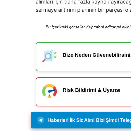
alımları için daha fazla kaynak ayıracağ
sermaye artırımı planının bir parçası o
Bu içerikteki görseller Kriptofoni editoryal ek
Bize Neden Güvenebilirsini
Risk Bildirimi & Uyarısı
Haberleri İlk Siz Alın! Bizi Şimdi Te