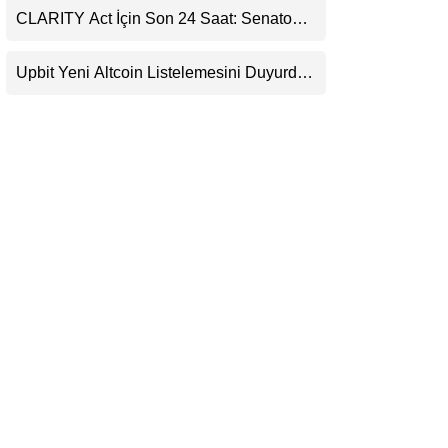
CLARITY Act İçin Son 24 Saat: Senato
LinkedIn
Matematiği Kripto Para Piyasasının
Beklentisini Bozabilir
Upbit Yeni Altcoin Listelemesini Duyurdu:
Telegram
KRW, BTC ve USDT Paritelerinde İşlem
Görecek