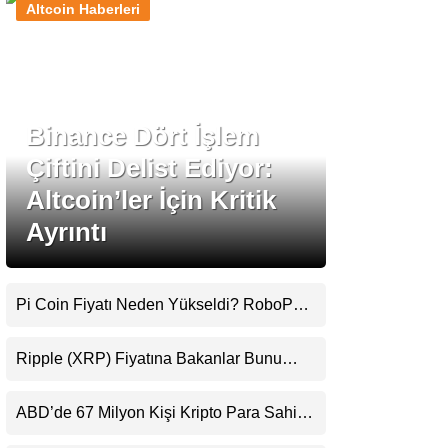
Altcoin Haberleri
Stablecoin Haberleri
Binance Dört İşlem
Facebook
Çiftini Delist Ediyor:
Altcoin’ler İçin Kritik
Ayrıntı
Instagram
Youtube
Pi Coin Fiyatı Neden Yükseldi? RoboPay
Ortaklığı ve Güncelleme İyimserliği
Destekledi
TikTok
Ripple (XRP) Fiyatına Bakanlar Bunu
Kaçırıyor: Evernorth’tan Dikkat Çeken
Uyarı
Pinterest
ABD’de 67 Milyon Kişi Kripto Para Sahibi:
Ripple’dan “Eski Algılar Yıkıldı” Mesajı