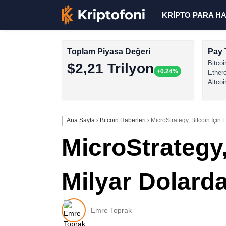
KRİPTO PARA H
Toplam Piyasa Değeri
Pay 
Bitcoi
$2,21 Trilyon
+0.24%
Ether
Altcoi
Ana Sayfa
›
Bitcoin Haberleri
›
MicroStrategy, Bitcoin İçin F
MicroStrategy, 
Milyar Dolarda
Emre Toprak