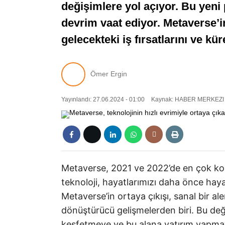
değişimlere yol açıyor. Bu yeni p
devrim vaat ediyor. Metaverse’in
gelecekteki iş fırsatlarını ve kür
Ömer Ergin
Yayınlandı: 27.06.2024 - 01:00
Kaynak: HABER MERKEZI
Metaverse, 2021 ve 2022’de en çok k
teknoloji, hayatlarımızı daha önce haya
Metaverse’in ortaya çıkışı, sanal bir al
dönüştürücü gelişmelerden biri. Bu deği
keşfetmeye ve bu alana yatırım yapmaya