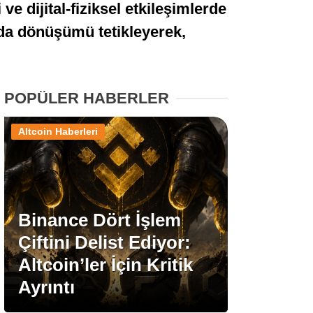
ve dijital-fiziksel etkileşimlerde
Stablecoin Haberleri
arda dönüşümü tetikleyerek,
Facebook
POPÜLER HABERLER
Altcoin Haberleri
Instagram
Youtube
Binance Dört İşlem
Çiftini Delist Ediyor:
TikTok
Altcoin’ler İçin Kritik
Ayrıntı
Pinterest