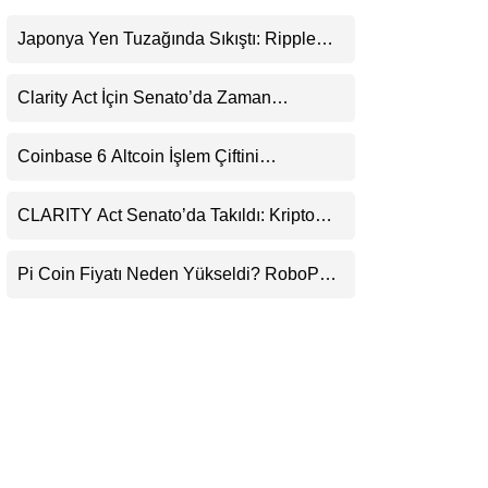
LinkedIn
Japonya Yen Tuzağında Sıkıştı: Ripple
(XRP) Üçüncü Yol Olabilir mi?
Telegram
Clarity Act İçin Senato’da Zaman
Daralıyor
Coinbase 6 Altcoin İşlem Çiftini
Durduracak
CLARITY Act Senato’da Takıldı: Kripto
Para Piyasası 2027’yi Fiyatlıyor
Pi Coin Fiyatı Neden Yükseldi? RoboPay
Ortaklığı ve Güncelleme İyimserliği
Destekledi