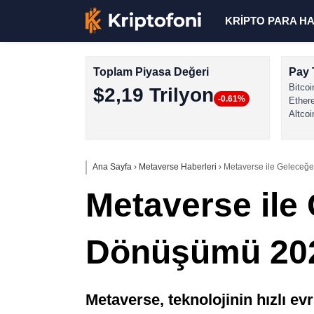
KRİPTO PARA H
Toplam Piyasa Değeri
Pay 
Bitcoi
$2,19 Trilyon
-0.61%
Ether
Altcoi
Ana Sayfa
›
Metaverse Haberleri
›
Metaverse ile Geleceğe
Metaverse ile
Dönüşümü 202
Metaverse, teknolojinin hızlı ev