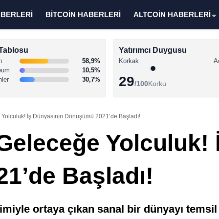
ABERLERİ
BİTCOİN HABERLERİ
ALTCOİN HABERLERİ
Tablosu
Yatırımcı Duygusu
n
58,9%
Korkak
A
eum
10,5%
29
nler
30,7%
/100
Korku
 Yolculuk! İş Dünyasının Dönüşümü 2021’de Başladı!
 Geleceğe Yolculuk! 
1’de Başladı!
rimiyle ortaya çıkan sanal bir dünyayı temsi