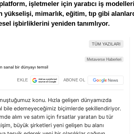
latform, işletmeler için yaratıcı iş modelleri 
 yükselişi, mimarlık, eğitim, tıp gibi alanl
esel işbirliklerini yeniden tanımlıyor.
TÜM YAZILARI
Metaverse Haberleri
EKLE
ABONE OL
onuştuğumuz konu. Hızla gelişen dünyamızda
l bile edemeyeceğimiz biçimlerde şekillendiriyor.
emde alım ve satım için fırsatlar yaratan bu tür
şim, büyük şirketleri yeni gelişen bu alanı
 teşvik ederek yeni bir olasılıklar çağının