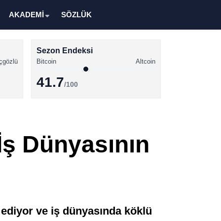
AKADEMİ
SÖZLÜK
Sezon Endeksi
çgözlü
Bitcoin
Altcoin
41.7
/100
Kripto Para Haberleri
Bitcoin Haberleri
İş Dünyasının
Altcoin Haberleri
Ethereum Haberleri
Solana Haberleri
XRP Haberleri
l ediyor ve iş dünyasında köklü
Memecoin Haberleri