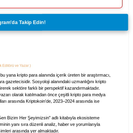
legram'da Takip Edin!
ik Editörü ve Yazar
)
bu yana kripto para alanında içerik üreten bir araştırmacı,
a gazetecisidir. Sosyoloji alanındaki uzmanlığını kripto
irerek sektöre farklı bir perspektif kazandırmaktadır.
 yazarı olarak katılmadan önce çeşitli kripto para medya
lları arasında Kriptokoin’de, 2023–2024 arasında ise
 Sen Bizim Her Şeyimizsin” adlı kitabıyla ekosisteme
iminin yanı sıra düzenli analiz, haber ve yorumlarıyla
isimleri arasında yer almaktadır.