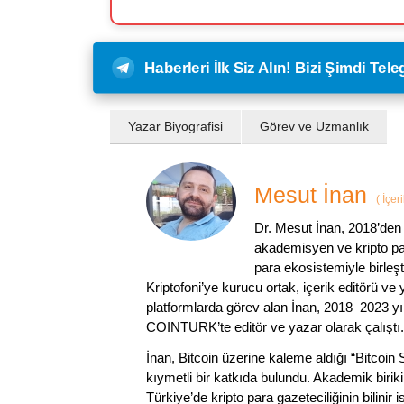
Haberleri İlk Siz Alın! Bizi Şimdi Te
Yazar Biyografisi
Görev ve Uzmanlık
Mesut İnan
(
İçer
Dr. Mesut İnan, 2018’den 
akademisyen ve kripto par
para ekosistemiyle birleşt
Kriptofoni’ye kurucu ortak, içerik editörü ve
platformlarda görev alan İnan, 2018–2023 yı
COINTURK’te editör ve yazar olarak çalıştı.
İnan, Bitcoin üzerine kaleme aldığı “Bitcoin
kıymetli bir katkıda bulundu. Akademik birik
Türkiye’de kripto para gazeteciliğinin bilinir 