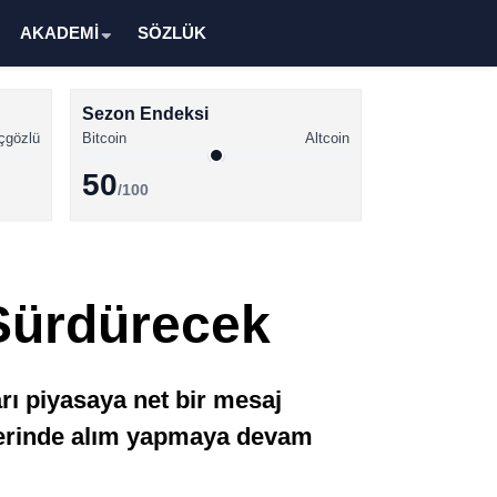
AKADEMİ
SÖZLÜK
Sezon Endeksi
çgözlü
Bitcoin
Altcoin
50
/100
Kripto Para Haberleri
Bitcoin Haberleri
 Sürdürecek
Altcoin Haberleri
Ethereum Haberleri
rı piyasaya net bir mesaj
Solana Haberleri
elerinde alım yapmaya devam
XRP Haberleri
Memecoin Haberleri