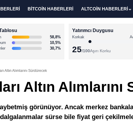
ABERLERİ
BİTCOİN HABERLERİ
ALTCOİN HABERLERİ
Tablosu
Yatırımcı Duygusu
n
58,8%
Korkak
A
eum
10,5%
25
nler
30,7%
/100
Aşırı Korku
ı Altın Alımlarını Sürdürecek
rı Altın Alımlarını
 kaybetmiş görünüyor. Ancak merkez bankala
algalanmalar sürse bile fiyat geri çekilm