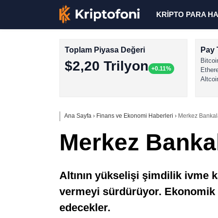
KRİPTO PARA H
Toplam Piyasa Değeri
Pay 
Bitcoi
$2,20 Trilyon
+0.11%
Ether
Altcoi
Ana Sayfa
›
Finans ve Ekonomi Haberleri
›
Merkez Bankalar
Merkez Bankala
Altının yükselişi şimdilik ivme
vermeyi sürdürüyor. Ekonomik d
edecekler.