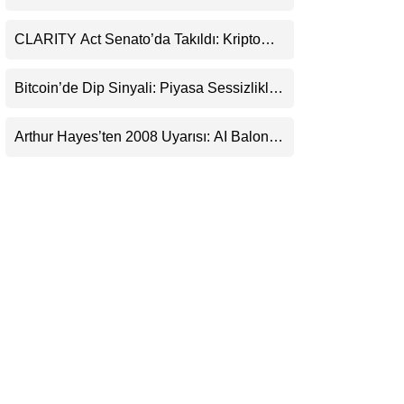
Durduracak
LinkedIn
CLARITY Act Senato’da Takıldı: Kripto
Para Piyasası 2027’yi Fiyatlıyor
Telegram
Bitcoin’de Dip Sinyali: Piyasa Sessizlikle
Sıkışıyor
Arthur Hayes’ten 2008 Uyarısı: AI Balonu
Bitcoin’i Nasıl Besleyebilir?