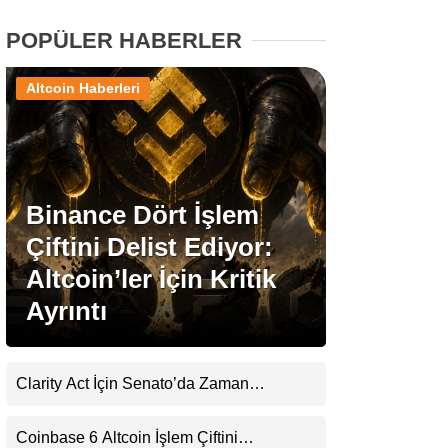
POPÜLER HABERLER
Stablecoin Haberleri
Altcoin Haberleri
Facebook
Binance Dört İşlem
Çiftini Delist Ediyor:
Instagram
Altcoin’ler İçin Kritik
Youtube
Ayrıntı
TikTok
Clarity Act İçin Senato’da Zaman
Daralıyor
Pinterest
Coinbase 6 Altcoin İşlem Çiftini