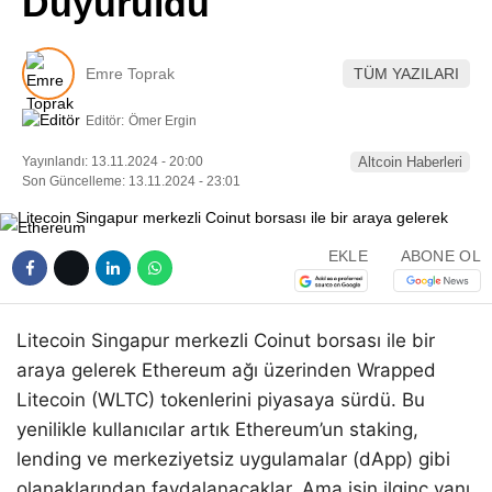
Duyuruldu
Pinterest
Emre Toprak
TÜM YAZILARI
LinkedIn
Editör:
Ömer Ergin
Telegram
Yayınlandı: 13.11.2024 - 20:00
Altcoin Haberleri
Son Güncelleme: 13.11.2024 - 23:01
EKLE
ABONE OL
Litecoin Singapur merkezli Coinut borsası ile bir
araya gelerek Ethereum ağı üzerinden Wrapped
Litecoin (WLTC) tokenlerini piyasaya sürdü. Bu
yenilikle kullanıcılar artık Ethereum’un staking,
lending ve merkeziyetsiz uygulamalar (dApp) gibi
olanaklarından faydalanacaklar. Ama işin ilginç yanı