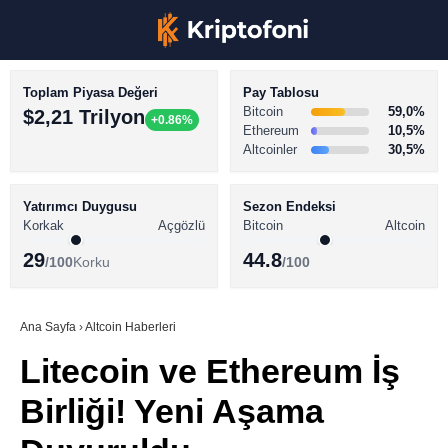
Toplam Piyasa Değeri
Pay Tablosu
Bitcoin
59,0%
$2,21 Trilyon
+0.86%
Ethereum
10,5%
Altcoinler
30,5%
KRİPTO PARA HABERLERİ
Facebook
BİTCOİN HABERLERİ
Yatırımcı Duygusu
Sezon Endeksi
Korkak
Açgözlü
Bitcoin
Altcoin
ALTCOİN HABERLERİ
29
44.8
/100
Korku
/100
AKADEMİ
Instagram
SÖZLÜK
Ana Sayfa
›
Altcoin Haberleri
Litecoin ve Ethereum İş
Youtube
Birliği! Yeni Aşama
TikTok