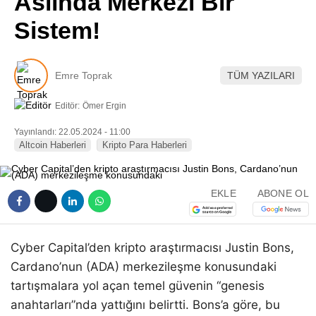
Aslında Merkezi Bir
Pinterest
Sistem!
LinkedIn
Emre Toprak
TÜM YAZILARI
Telegram
Editör:
Ömer Ergin
Yayınlandı: 22.05.2024 - 11:00
Altcoin Haberleri
Kripto Para Haberleri
EKLE
ABONE OL
Cyber Capital’den kripto araştırmacısı Justin Bons,
Cardano’nun (ADA) merkezileşme konusundaki
tartışmalara yol açan temel güvenin “genesis
anahtarları”nda yattığını belirtti. Bons’a göre, bu