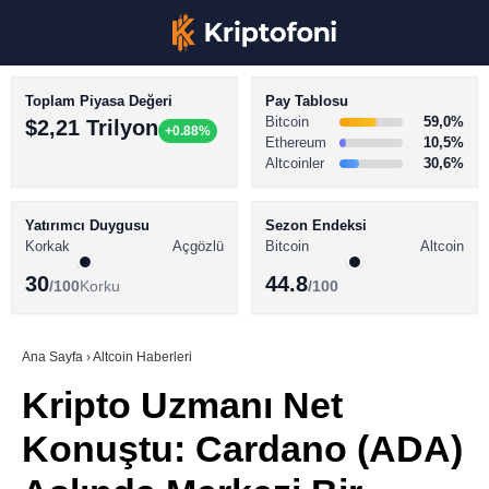
Toplam Piyasa Değeri
Pay Tablosu
Bitcoin
59,0%
$2,21 Trilyon
+0.88%
Ethereum
10,5%
Altcoinler
30,6%
KRİPTO PARA HABERLERİ
Facebook
BİTCOİN HABERLERİ
Yatırımcı Duygusu
Sezon Endeksi
Korkak
Açgözlü
Bitcoin
Altcoin
ALTCOİN HABERLERİ
30
44.8
/100
Korku
/100
AKADEMİ
Instagram
SÖZLÜK
Ana Sayfa
›
Altcoin Haberleri
Kripto Uzmanı Net
Youtube
Konuştu: Cardano (ADA)
TikTok