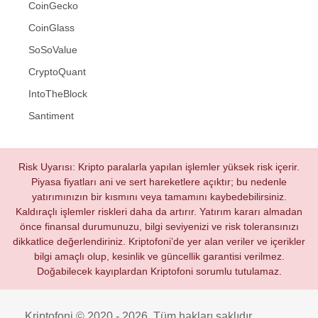
CoinGecko
CoinGlass
SoSoValue
CryptoQuant
IntoTheBlock
Santiment
Risk Uyarısı: Kripto paralarla yapılan işlemler yüksek risk içerir.
Piyasa fiyatları ani ve sert hareketlere açıktır; bu nedenle
yatırımınızın bir kısmını veya tamamını kaybedebilirsiniz.
Kaldıraçlı işlemler riskleri daha da artırır. Yatırım kararı almadan
önce finansal durumunuzu, bilgi seviyenizi ve risk toleransınızı
dikkatlice değerlendiriniz. Kriptofoni’de yer alan veriler ve içerikler
bilgi amaçlı olup, kesinlik ve güncellik garantisi verilmez.
Doğabilecek kayıplardan Kriptofoni sorumlu tutulamaz.
Kriptofoni © 2020 - 2026. Tüm hakları saklıdır.