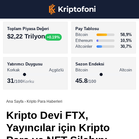
Toplam Piyasa Değeri
Pay Tablosu
Bitcoin
58,9%
$2,22 Trilyon
+0.19%
Ethereum
10,5%
Altcoinler
30,7%
KRİPTO PARA HABERLERİ
Facebook
BİTCOİN HABERLERİ
Yatırımcı Duygusu
Sezon Endeksi
Korkak
Açgözlü
Bitcoin
Altcoin
ALTCOİN HABERLERİ
31
45.8
/100
Korku
/100
AKADEMİ
Instagram
SÖZLÜK
Ana Sayfa
›
Kripto Para Haberleri
Kripto Devi FTX,
Youtube
Yayıncılar için Kripto
TikTok