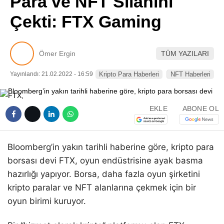
Para ve NFT Silahını
Pinterest
Çekti: FTX Gaming
LinkedIn
Ömer Ergin
TÜM YAZILARI
Telegram
Yayınlandı: 21.02.2022 - 16:59
Kripto Para Haberleri
NFT Haberleri
EKLE
ABONE OL
Bloomberg’in yakın tarihli haberine göre, kripto para
borsası devi FTX, oyun endüstrisine ayak basma
hazırlığı yapıyor. Borsa, daha fazla oyun şirketini
kripto paralar ve NFT alanlarına çekmek için bir
oyun birimi kuruyor.