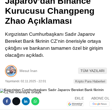
Japarov’dan Binance
Pinterest
Kurucusu Changpeng
Zhao Açıklaması
LinkedIn
Kırgızistan Cumhurbaşkanı Sadır Japarov
Telegram
Bereket Bank fikrinin CZ’nin önerisiyle ortaya
çıktığını ve bankanın tamamen özel bir girişim
olacağını açıkladı.
Mesut İnan
TÜM YAZILARI
Yayınlandı: 02.11.2025 - 22:01
Kripto Para Haberleri
EKLE
ABONE OL