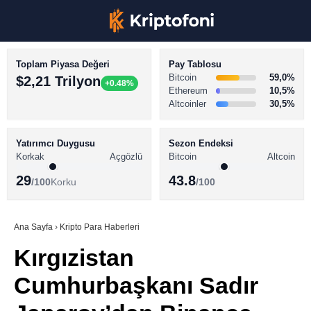
Toplam Piyasa Değeri
Pay Tablosu
Bitcoin
59,0%
$2,21 Trilyon
+0.48%
Ethereum
10,5%
Altcoinler
30,5%
KRİPTO PARA HABERLERİ
Facebook
BİTCOİN HABERLERİ
Yatırımcı Duygusu
Sezon Endeksi
Korkak
Açgözlü
Bitcoin
Altcoin
ALTCOİN HABERLERİ
29
43.8
/100
Korku
/100
AKADEMİ
Instagram
SÖZLÜK
Ana Sayfa
›
Kripto Para Haberleri
Kırgızistan
Youtube
Cumhurbaşkanı Sadır
TikTok